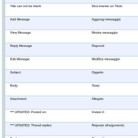
Title can not be blank
Devi inserire un Titolo
Add Message
Aggiungi messaggio
View Message
Mostra messaggio
Reply Message
Rispondi
Edit Message
Modifica messaggio
Subject
Oggetto
Body
Testo
Attachment
Allegato
*** UPDATED: Posted on:
Inviato il:
*** UPDATED: Thread replies
Risposte all'argomento