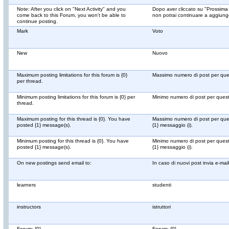
Note: After you click on "Next Activity" and you
Dopo aver cliccato su "Prossima A
come back to this Forum, you won't be able to
non potrai continuare a aggiunge
continue posting.
Mark
Voto
New
Nuovo
Maximum posting limitations for this forum is {0}
Massimo numero di post per ques
per thread.
Minimum posting limitations for this forum is {0} per
Minimo numero di post per quest
thread.
Maximum posting for this thread is {0}. You have
Massimo numero di post per quest
posted {1} message(s).
{1} messaggio (i).
Minimum posting for this thread is {0}. You have
Minimo numero di post per questo
posted {1} message(s).
{1} messaggio (i).
On new postings send email to:
In caso di nuovi post invia e-mail
learners
studenti
instructors
istruttori
Forum: {0}
Forum: {0}