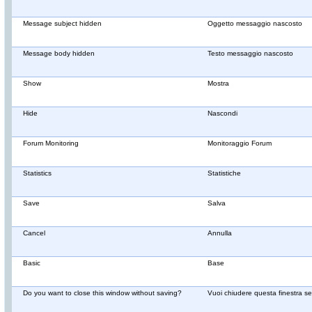
Message subject hidden
Oggetto messaggio nascosto
Message body hidden
Testo messaggio nascosto
Show
Mostra
Hide
Nascondi
Forum Monitoring
Monitoraggio Forum
Statistics
Statistiche
Save
Salva
Cancel
Annulla
Basic
Base
Do you want to close this window without saving?
Vuoi chiudere questa finestra s