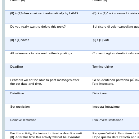
{0}:\n{1}\n\n-- email sent automatically by LAMS
{0}: \ n {1} \ n \ n - e-mail inv
Do you really want to delete this topic?
Sei sicuro di voler cancellare q
{0} / {1} votes
{0} / {1} voti
Allow learners to rate each other's postings
Consenti agli studenti di valutare
Deadline
Termine ultimo
Learners will not be able to post messages after
Gli studenti non potranno più i
the set date and time.
l'ora impostate.
Date/time:
Data / ora:
Set restriction
Imposta limitazione
Remove restriction
Rimuovere limitazione
For this activity, the instructor fixed a deadline until
Per quest'attività, l'istruttore ha f
{0}. After this time this activity will not be available.
Dopo questo data l'attività non s