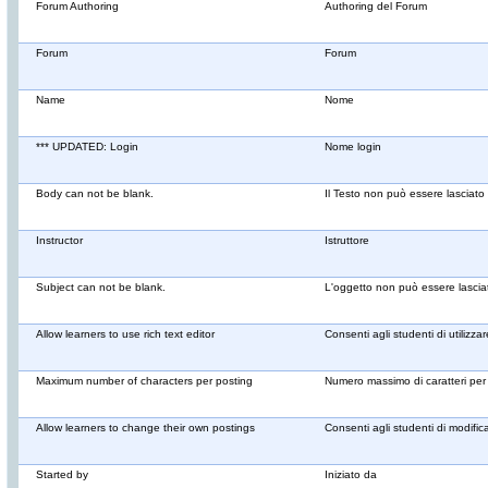
Forum Authoring
Authoring del Forum
Forum
Forum
Name
Nome
*** UPDATED: Login
Nome login
Body can not be blank.
Il Testo non può essere lasciato
Instructor
Istruttore
Subject can not be blank.
L'oggetto non può essere lascia
Allow learners to use rich text editor
Consenti agli studenti di utilizzare
Maximum number of characters per posting
Numero massimo di caratteri per
Allow learners to change their own postings
Consenti agli studenti di modifica
Started by
Iniziato da