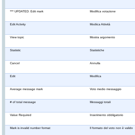
*** UPDATED: Edit mark
Modifica votazione
Edit Activity
Modiica Attività
View topic
Mostra argomento
Statistic
Statistiche
Cancel
Annulla
Edit
Modifica
Average message mark
Voto medio messaggio
# of total message
Messaggi totali
Value Required
Inserimento obbligatorio
Mark is invalid number format
Il formato del voto non è valido