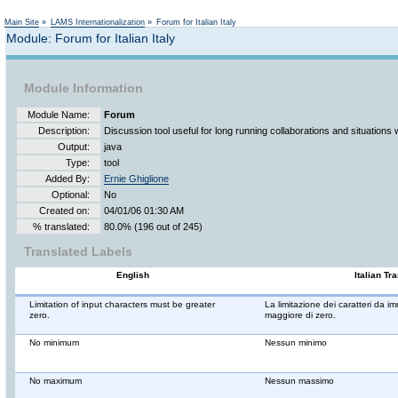
Not logged in
Main Site
»
LAMS Internationalization
»
Forum for Italian Italy
Module: Forum for Italian Italy
Module Information
Module Name:
Forum
Description:
Discussion tool useful for long running collaborations and situations 
Output:
java
Type:
tool
Added By:
Ernie Ghiglione
Optional:
No
Created on:
04/01/06 01:30 AM
% translated:
80.0% (196 out of 245)
Translated Labels
English
Italian Tr
Limitation of input characters must be greater
La limitazione dei caratteri da 
zero.
maggiore di zero.
No minimum
Nessun minimo
No maximum
Nessun massimo