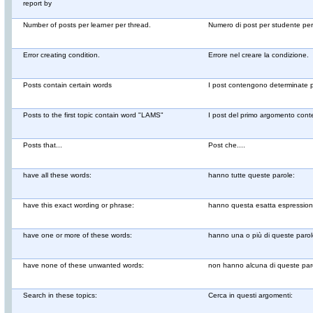
report by
Number of posts per learner per thread.
Numero di post per studente pe
Error creating condition.
Errore nel creare la condizione.
Posts contain certain words
I post contengono determinate 
Posts to the first topic contain word "LAMS"
I post del primo argomento con
Posts that...
Post che....
have all these words:
hanno tutte queste parole:
have this exact wording or phrase:
hanno questa esatta espression
have one or more of these words:
hanno una o più di queste parol
have none of these unwanted words:
non hanno alcuna di queste paro
Search in these topics:
Cerca in questi argomenti: