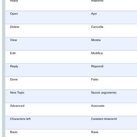
Reply
Rispondi
Open
Apri
Delete
Cancella
View
Mostra
Edit
Modifica
Reply
Rispondi
Done
Fatto
New Topic
Nuovo argomento
Advanced
Avanzate
Characters left
Caratteri rimanenti
Basic
Base