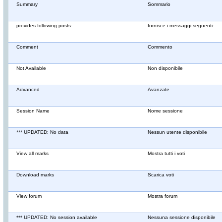
Summary
Sommario
provides following posts:
fornisce i messaggi seguenti:
Comment
Commento
Not Available
Non disponibile
Advanced
Avanzate
Session Name
Nome sessione
*** UPDATED: No data
Nessun utente disponibile
View all marks
Mostra tutti i voti
Download marks
Scarica voti
View forum
Mostra forum
*** UPDATED: No session available
Nessuna sessione disponibile