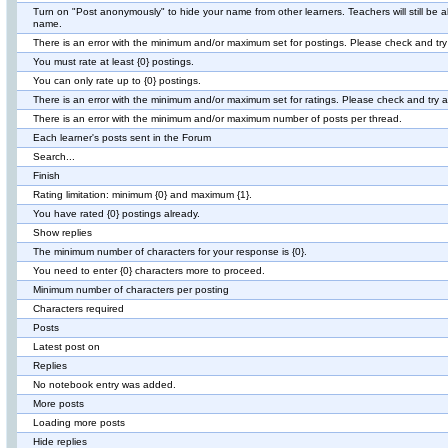
Turn on "Post anonymously" to hide your name from other learners. Teachers will still be a
name.
There is an error with the minimum and/or maximum set for postings. Please check and try
You must rate at least {0} postings.
You can only rate up to {0} postings.
There is an error with the minimum and/or maximum set for ratings. Please check and try a
There is an error with the minimum and/or maximum number of posts per thread.
Each learner's posts sent in the Forum
Search...
Finish
Rating limitation: minimum {0} and maximum {1}.
You have rated {0} postings already.
Show replies
The minimum number of characters for your response is {0}.
You need to enter {0} characters more to proceed.
Minimum number of characters per posting
Characters required
Posts
Latest post on
Replies
No notebook entry was added.
More posts
Loading more posts
Hide replies