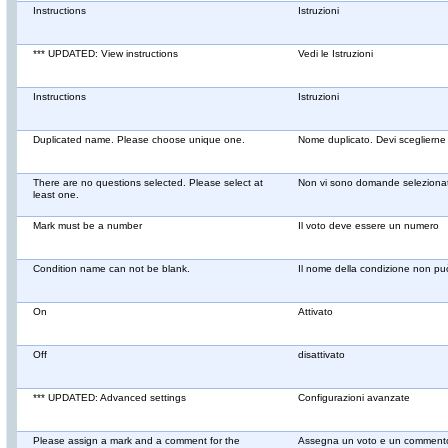
Instructions
Istruzioni
*** UPDATED: View instructions
Vedi le Istruzioni
Instructions
Istruzioni
Duplicated name. Please choose unique one.
Nome duplicato. Devi sceglierne
There are no questions selected. Please select at
Non vi sono domande seleziona
least one.
Mark must be a number
Il voto deve essere un numero
Condition name can not be blank.
Il nome della condizione non può
On
Attivato
Off
disattivato
*** UPDATED: Advanced settings
Configurazioni avanzate
Please assign a mark and a comment for the
Assegna un voto e un commento 