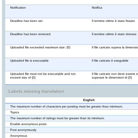
Notification
Notifica
Deadline has been set
Il termine ultimo è stato fissato
Deadline has been removed
Il termine ultimo è stato rimosso
Uploaded file exceeded maximum size: {0}
Il file caricato supera la dimens
Uploaded file is executable
Il file caricato è eseguibile
Uploaded file must not be executable and not
Il file caricato non deve essere
exceed size of {0}
superare le dimensioni di {0}
Labels missing translation
English
The maximum number of characters per posting must be greater than minimum.
Topics
The maximum number of ratings must be greater than its minimum.
Enable anonymous posts
Post anonymously
Anonymous