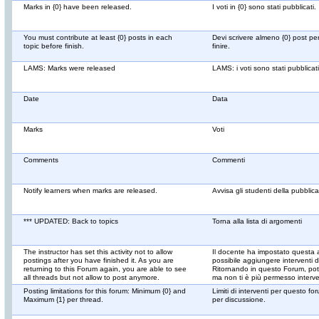
Marks in {0} have been released.
I voti in {0} sono stati pubblicati.
You must contribute at least {0} posts in each
Devi scrivere almeno {0} post pe
topic before finish.
finire.
LAMS: Marks were released
LAMS: i voti sono stati pubblicati
Date
Data
Marks
Voti
Comments
Commenti
Notify learners when marks are released.
Avvisa gli studenti della pubblica
*** UPDATED: Back to topics
Torna alla lista di argomenti
The instructor has set this activity not to allow
Il docente ha impostato questa a
postings after you have finished it. As you are
possibile aggiungere interventi
returning to this Forum again, you are able to see
Ritornando in questo Forum, potra
all threads but not allow to post anymore.
ma non ti è più permesso interve
Posting limitations for this forum: Minimum {0} and
Limiti di interventi per questo f
Maximum {1} per thread.
per discussione.