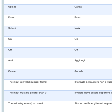
Upload
Carica
Done
Fatto
Submit
Invia
On
On
Off
Off
Add
Aggiungi
Cancel
Annulla
The input is invalid number format
Il formato del numero non è vali
The input must be greater than 0
Il valore deve essere superiore 
The following error(s) occurred:
Si sono verificati gli errori seguen