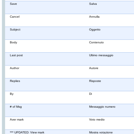
Save
Salva
Cancel
Annulla
Subject
Oggetto
Body
Contenuto
Last post
Ultimo messaggio
Author
Autore
Replies
Risposte
By
Di
# of Msg
Messaggio numero
Aver mark
Voto medio
*** UPDATED: View mark
Mostra votazione