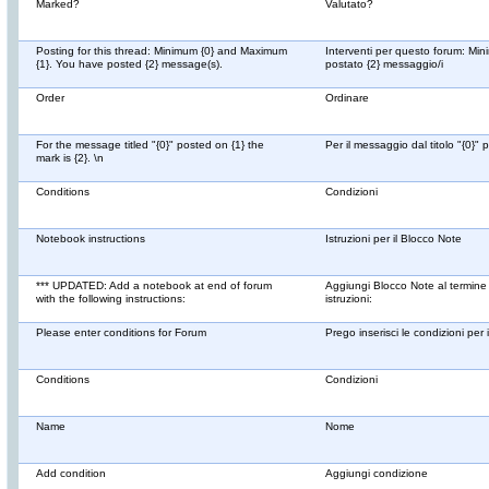
Marked?
Valutato?
Posting for this thread: Minimum {0} and Maximum
Interventi per questo forum: Min
{1}. You have posted {2} message(s).
postato {2} messaggio/i
Order
Ordinare
For the message titled "{0}" posted on {1} the
Per il messaggio dal titolo "{0}" po
mark is {2}. \n
Conditions
Condizioni
Notebook instructions
Istruzioni per il Blocco Note
*** UPDATED: Add a notebook at end of forum
Aggiungi Blocco Note al termine
with the following instructions:
istruzioni:
Please enter conditions for Forum
Prego inserisci le condizioni per 
Conditions
Condizioni
Name
Nome
Add condition
Aggiungi condizione