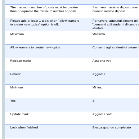
The maximum number of posts must be greater
Il numero massimo di post deve
than or equal to the minimum number of posts.
numero minimo di post.
Please add at least 1 topic when "allow learners
Per favore, aggiungi almeno un
to create new topics" option is off.
"consenti agli studenti di crear
abilitata.
Maximum:
Massimo
Allow learners to create new topics
Consenti agli studenti di creare
Release marks
Assegna voti
Refresh
Aggiorna
Minimum:
Minimo:
Yes
Sì
Update mark
Aggiorna voto
Lock when finished
Blocca quando completato