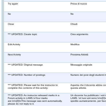
Try again
Prova di nuovo
No
No
Close
Chiudi
*** UPDATED: Create topic
Crea argomento
Edit Activity
Modifica
Next Activity
Prossima Attività
*** UPDATED: Original message
Messaggio originale
*** UPDATED: Number of postings
Numero dei post degli studenti 
*** UPDATED: Please wait for the instructor to
Aspetta che il docente abbia com
complete the contents of this activity.
questa attività.
*** UPDATED: An instructor released marks in a
Un docente ha pubblicato i voti i
Forum activity in LAMS.\nYour marks
LAMS. \nI tuoi voti sono:\n\n{0
are:\n\n{0}\nThis message was sent automatically,
spedito aumaticamente, per favo
please do not reply to it.