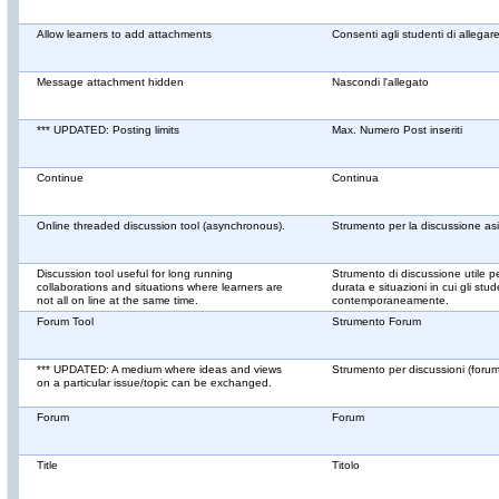
Allow learners to add attachments
Consenti agli studenti di allegare 
Message attachment hidden
Nascondi l'allegato
*** UPDATED: Posting limits
Max. Numero Post inseriti
Continue
Continua
Online threaded discussion tool (asynchronous).
Strumento per la discussione asi
Discussion tool useful for long running
Strumento di discussione utile pe
collaborations and situations where learners are
durata e situazioni in cui gli stu
not all on line at the same time.
contemporaneamente.
Forum Tool
Strumento Forum
*** UPDATED: A medium where ideas and views
Strumento per discussioni (foru
on a particular issue/topic can be exchanged.
Forum
Forum
Title
Titolo