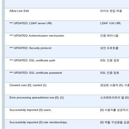
Allow Live Edit
라이브 편집 허용
*** UPDATED: LDAP server URL
LDAP 서버 URL
*** UPDATED: Authentication mechanism
인증 메카니즘
*** UPDATED: Security protocol
보안 프로토콜
*** UPDATED: SSL certificate path
SSL 인증 경로
*** UPDATED: SSL certificate password
SSL 인증 암호
Created user {0}, named {1}
생성된 사용자 {0}, 이름
Error processing spreadsheet row {0}: {1}
스프레트쉬트의 열 {0}
Successfully imported {0} users.
{0} 사용자를 성공적
Successfully imported {0} role memberships.
{0} 역할 구성원을 