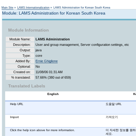
Not logged in
Main Site
»
LAMS Internationalization
»
LAMS Administration for Korean South Korea
Module: LAMS Administration for Korean South Korea
Module Information
Module Name:
LAMS Administration
Description:
User and group management, Server configuration settings, etc
Output:
java
Type:
core
Added By:
Ernie Ghiglione
Optional:
No
Created on:
11/08/06 01:31 AM
% translated:
57.66% (380 out of 659)
Translated Labels
English
K
Help URL
도움말 URL
Import
가져오기
Click the help icon above for more information.
더 자세한 정보를 원하
세요.