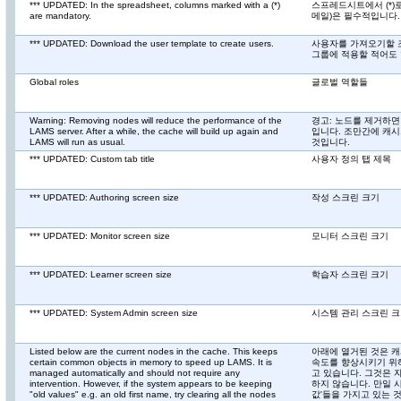
*** UPDATED: In the spreadsheet, columns marked with a (*)
스프레드시트에서 (*)로
are mandatory.
메일)은 필수적입니다.
*** UPDATED: Download the user template to create users.
사용자를 가져오기할 
그룹에 적용할 적어도 
Global roles
글로벌 역할들
Warning: Removing nodes will reduce the performance of the
경고: 노드를 제거하면
LAMS server. After a while, the cache will build up again and
입니다. 조만간에 캐시
LAMS will run as usual.
것입니다.
*** UPDATED: Custom tab title
사용자 정의 탭 제목
*** UPDATED: Authoring screen size
작성 스크린 크기
*** UPDATED: Monitor screen size
모니터 스크린 크기
*** UPDATED: Learner screen size
학습자 스크린 크기
*** UPDATED: System Admin screen size
시스템 관리 스크린 
Listed below are the current nodes in the cache. This keeps
아래에 열거된 것은 캐
certain common objects in memory to speed up LAMS. It is
속도를 향상시키기 위
managed automatically and should not require any
고 있습니다. 그것은 
intervention. However, if the system appears to be keeping
하지 않습니다. 만일 
"old values" e.g. an old first name, try clearing all the nodes
값'들을 가지고 있는 