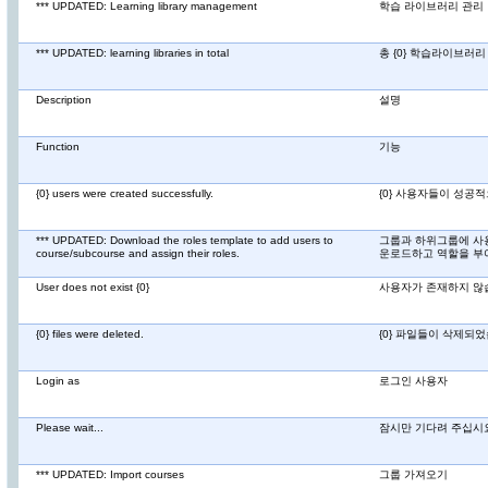
*** UPDATED: Learning library management
학습 라이브러리 관리
*** UPDATED: learning libraries in total
총 {0} 학습라이브러리
Description
설명
Function
기능
{0} users were created successfully.
{0} 사용자들이 성공
*** UPDATED: Download the roles template to add users to
그룹과 하위그룹에 사
course/subcourse and assign their roles.
운로드하고 역할을 부
User does not exist {0}
사용자가 존재하지 않습
{0} files were deleted.
{0} 파일들이 삭제되
Login as
로그인 사용자
Please wait...
잠시만 기다려 주십시
*** UPDATED: Import courses
그룹 가져오기