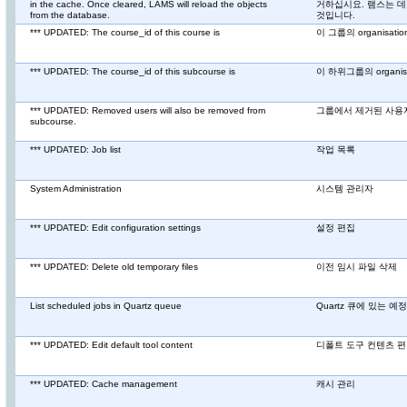
in the cache. Once cleared, LAMS will reload the objects
거하십시요. 램스는 
from the database.
것입니다.
*** UPDATED: The course_id of this course is
이 그룹의 organisatio
*** UPDATED: The course_id of this subcourse is
이 하위그룹의 organisa
*** UPDATED: Removed users will also be removed from
그룹에서 제거된 사용
subcourse.
*** UPDATED: Job list
작업 목록
System Administration
시스템 관리자
*** UPDATED: Edit configuration settings
설정 편집
*** UPDATED: Delete old temporary files
이전 임시 파일 삭제
List scheduled jobs in Quartz queue
Quartz 큐에 있는 예
*** UPDATED: Edit default tool content
디폴트 도구 컨텐츠 
*** UPDATED: Cache management
캐시 관리