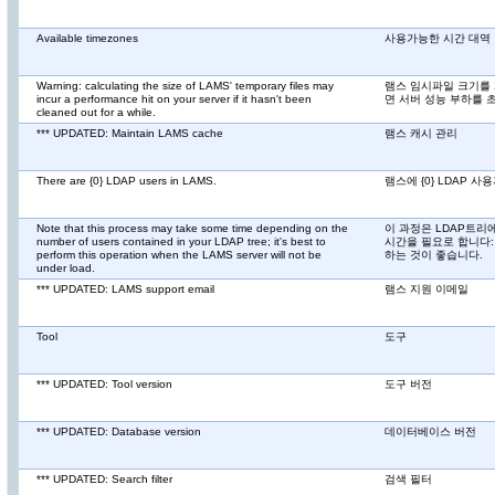
Available timezones
사용가능한 시간 대역
Warning: calculating the size of LAMS' temporary files may
램스 임시파일 크기를
incur a performance hit on your server if it hasn't been
면 서버 성능 부하를 
cleaned out for a while.
*** UPDATED: Maintain LAMS cache
램스 캐시 관리
There are {0} LDAP users in LAMS.
램스에 {0} LDAP 사
Note that this process may take some time depending on the
이 과정은 LDAP트리
number of users contained in your LDAP tree; it's best to
시간을 필요로 합니다:
perform this operation when the LAMS server will not be
하는 것이 좋습니다.
under load.
*** UPDATED: LAMS support email
램스 지원 이메일
Tool
도구
*** UPDATED: Tool version
도구 버전
*** UPDATED: Database version
데이터베이스 버전
*** UPDATED: Search filter
검색 필터