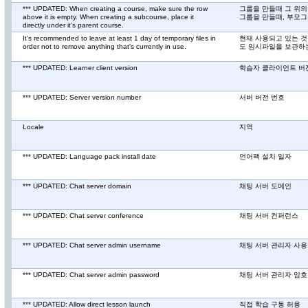
*** UPDATED: When creating a course, make sure the row
그룹을 만들때 그 위의
above it is empty. When creating a subcourse, place it
그룹을 만들때, 부모
directly under it's parent course.
It's recommended to leave at least 1 day of temporary files in
현재 사용되고 있는 것
order not to remove anything that's currently in use.
도 임시파일을 보관하
*** UPDATED: Learner client version
학습자 클라이언트 버
*** UPDATED: Server version number
서버 버전 번호
Locale
지역
*** UPDATED: Language pack install date
언어팩 설치 일자
*** UPDATED: Chat server domain
채팅 서버 도메인
*** UPDATED: Chat server conference
채팅 서버 컨퍼런스
*** UPDATED: Chat server admin username
채팅 서버 관리자 사
*** UPDATED: Chat server admin password
채팅 서버 관리자 암호
*** UPDATED: Allow direct lesson launch
직접 학습 구동 허용