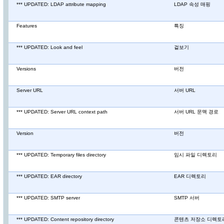
*** UPDATED: LDAP attribute mapping
LDAP 속성 매핑
Features
특징
*** UPDATED: Look and feel
겉보기
Versions
버전
Server URL
서버 URL
*** UPDATED: Server URL context path
서버 URL 문맥 경로
Version
버전
*** UPDATED: Temporary files directory
임시 파일 디렉토리
*** UPDATED: EAR directory
EAR 디렉토리
*** UPDATED: SMTP server
SMTP 서버
*** UPDATED: Content repository directory
콘텐츠 저장소 디렉토