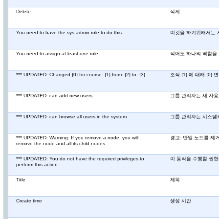
Delete
삭제
You need to have the sys admin role to do this.
이것을 하기위해서는 
You need to assign at least one role.
적어도 하나의 역할을 
*** UPDATED: Changed {0} for course: {1} from: {2} to: {3}
조직 {1} 에 대해 {0} 변
*** UPDATED: can add new users
그룹 관리자는 새 사용
*** UPDATED: can browse all users in the system
그룹 관리자는 시스템의
*** UPDATED: Warning: If you remove a node, you will
경고: 만일 노드를 제
remove the node and all its child nodes.
*** UPDATED: You do not have the required privileges to
이 동작을 수행할 권한
perform this action.
Title
제목
Create time
생성 시간