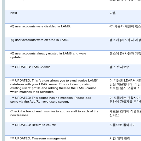
Next
다음
{0} user accounts were disabled in LAMS.
{0} 사용자 계정이 
{0} user accounts were created in LAMS.
램스에 {0} 사용자 
{0} user accounts already existed in LAMS and were
램스에 {0} 사용자 
updated.
*** UPDATED: LAMS Admin
램스 유지보수
*** UPDATED: This feature allows you to synchronise LAMS'
이 기능은 LDAP서버
database with your LDAP server. This includes updating
것을 허용합니다. 이것
existing users' profile and adding them to the LAMS course
치하는 램스 모둠에 
which matches their attributes.
*** UPDATED: This course has no monitors! Please add
이 모둠에는 관찰자가 
some via the Add/Remove users screen.
용하여 관찰자를 추가
Check the box of each monitor to add as staff to each of the
새로운 강좌에 직원으
new lessons.
십시요.
*** UPDATED: Return to course
모둠으로 돌아가기
*** UPDATED: Timezone management
시간 대역 관리