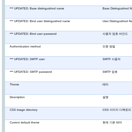
*** UPDATED: Base distinguished name
Base Distinguished 
*** UPDATED: Bind user distinguished name
User Distinguished
*** UPDATED: Bind user password
사용자 암호 바인드
Authentication method
인증 방법
*** UPDATED: SMTP user
SMTP 사용자
*** UPDATED: SMTP password
SMTP 암호
Theme
테마
Description
설명
CSS image directory
CSS 이미지 디렉토리
Current default theme
현재 기본 테마