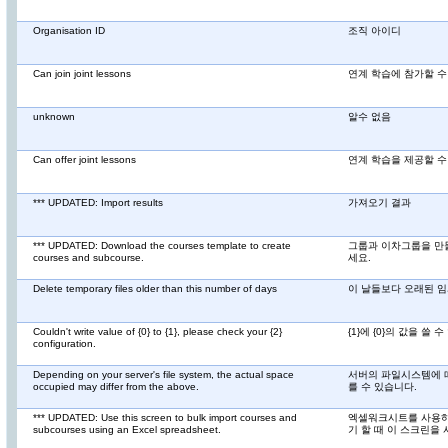
Organisation ID
조직 아이디
Can join joint lessons
연계 학습에 참가할 수
unknown
알수 없음
Can offer joint lessons
연계 학습을 제공할 수
*** UPDATED: Import results
가져오기 결과
*** UPDATED: Download the courses template to create
그룹과 이차그룹을 만
courses and subcourse.
세요.
Delete temporary files older than this number of days
이 날들보다 오래된 
Couldn't write value of {0} to {1}, please check your {2}
{1}에 {0}의 값을 쓸
configuration.
Depending on your server's file system, the actual space
서버의 파일시스템에 따
occupied may differ from the above.
를 수 있습니다.
*** UPDATED: Use this screen to bulk import courses and
엑셀워크시트를 사용하
subcourses using an Excel spreadsheet.
기 할 때 이 스크린을