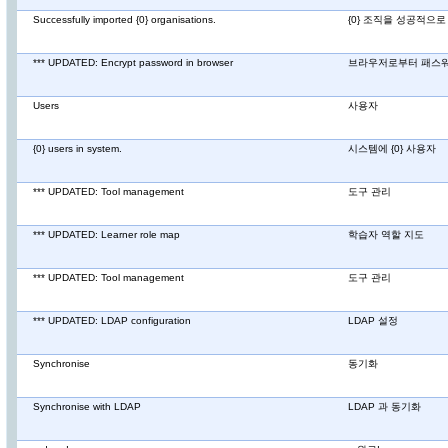
Successfully imported {0} organisations.
{0} 조직을 성공적으
*** UPDATED: Encrypt password in browser
브라우저로부터 패스
Users
사용자
{0} users in system.
시스템에 {0} 사용자
*** UPDATED: Tool management
도구 관리
*** UPDATED: Learner role map
학습자 역할 지도
*** UPDATED: Tool management
도구 관리
*** UPDATED: LDAP configuration
LDAP 설정
Synchronise
동기화
Synchronise with LDAP
LDAP 과 동기화