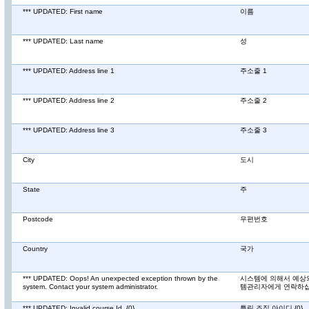
*** UPDATED: First name
이름
*** UPDATED: Last name
성
*** UPDATED: Address line 1
주소줄 1
*** UPDATED: Address line 2
주소줄 2
*** UPDATED: Address line 3
주소줄 3
City
도시
State
주
Postcode
우편번호
Country
국가
*** UPDATED: Oops! An unexpected exception thrown by the
시스템에 의해서 예상
system. Contact your system administrator.
템관리자에게 연락하십
*** UPDATED: Invalid course Id. {0}
틀린 조직 아이디.{0}