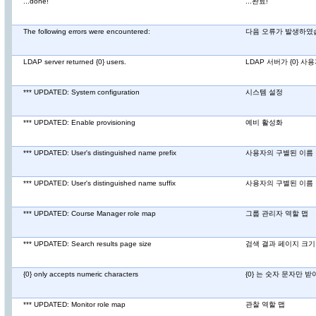
...done!
...완료!
The following errors were encountered:
다음 오류가 발생하였
LDAP server returned {0} users.
LDAP 서버가 {0} 
*** UPDATED: System configuration
시스템 설정
*** UPDATED: Enable provisioning
예비 활성화
*** UPDATED: User's distinguished name prefix
사용자의 구별된 이름
*** UPDATED: User's distinguished name suffix
사용자의 구별된 이름
*** UPDATED: Course Manager role map
그룹 관리자 역할 맵
*** UPDATED: Search results page size
검색 결과 페이지 크기
{0} only accepts numeric characters
{0} 는 숫자 문자만 
*** UPDATED: Monitor role map
관찰 역할 맵