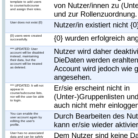
template to add users
von Nutzer/innen zu (Unt
to course/subcourse
and assign their roles.
und zur Rollenzuordnung.
User does not exist {0}
Nutzer/in existiert nicht {0
{0} users were created
{0} wurden erfolgreich ang
successfully.
*** UPDATED: User
Nutzer wird daher deaktivi
account will be disabled
instead, maintaining
DieDaten werden erahlten
their data, but the
account will be treated
Account wird jedoch wie g
as deleted.
angesehen.
*** UPDATED: It will not
Er/sie erscheint nicht in
appear in
course/subcourse lists,
(Unter-)Gruppenlisten und
nor will the user be able
to login.
auch nicht mehr einlogge
You can enable the
Durch Bearbeiten des Nutz
user account again by
editing the user's
kann er/sie wieder aktivie
profile.
User has no associated
Dem Nutzer sind keine D
data and can be safely