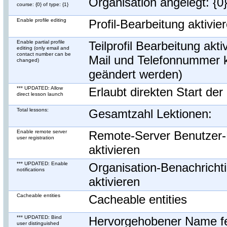
Organisation angelegt: {0}
course: {0} of type: {1}
Enable profile editing
Profil-Bearbeitung aktivie
Enable partial profile
Teilprofil Bearbeitung akti
editing (only email and
contact number can be
Mail und Telefonnummer 
changed)
geändert werden)
*** UPDATED: Allow
Erlaubt direkten Start der
direct lesson launch
Total lessons:
Gesamtzahl Lektionen:
Enable remote server
Remote-Server Benutzer-
user registration
aktivieren
*** UPDATED: Enable
Organisation-Benachricht
notifications
aktivieren
Cacheable entities
Cacheable entities
*** UPDATED: Bind
Hervorgehobener Name fe
user distinguished