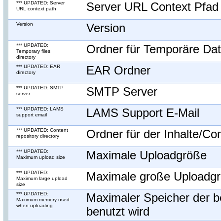
*** UPDATED: Server
Server URL Context Pfad
URL context path
Version
Version
*** UPDATED:
Ordner für Temporäre Dat
Temporary files
directory
*** UPDATED: EAR
EAR Ordner
directory
*** UPDATED: SMTP
SMTP Server
server
*** UPDATED: LAMS
LAMS Support E-Mail
support email
*** UPDATED: Content
Ordner für der Inhalte/Co
repository directory
*** UPDATED:
Maximale Uploadgröße
Maximum upload size
*** UPDATED:
Maximale große Uploadg
Maximum large upload
size
*** UPDATED:
Maximaler Speicher der 
Maximum memory used
when uploading
benutzt wird