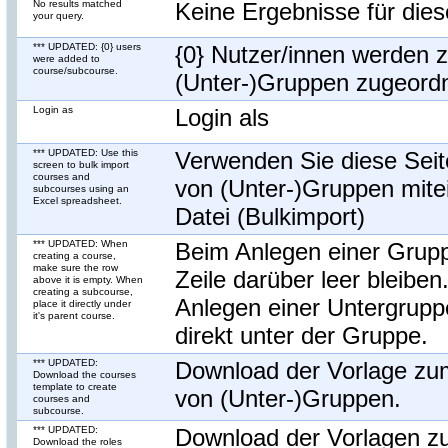
No results matched
Keine Ergebnisse für dies
your query.
*** UPDATED: {0} users
{0} Nutzer/innen werden 
were added to
course/subcourse.
(Unter-)Gruppen zugeordn
Login as
Login als
*** UPDATED: Use this
Verwenden Sie diese Sei
screen to bulk import
courses and
von (Unter-)Gruppen mite
subcourses using an
Excel spreadsheet.
Datei (Bulkimport)
*** UPDATED: When
Beim Anlegen einer Grup
creating a course,
make sure the row
Zeile darüber leer bleiben
above it is empty. When
creating a subcourse,
Anlegen einer Untergrupp
place it directly under
it's parent course.
direkt unter der Gruppe.
*** UPDATED:
Download der Vorlage zu
Download the courses
template to create
von (Unter-)Gruppen.
courses and
subcourse.
*** UPDATED:
Download der Vorlagen 
Download the roles