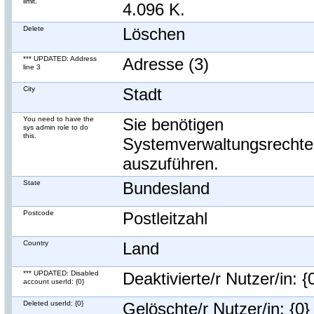
limit.
4.096 K.
Delete
Löschen
*** UPDATED: Address
Adresse (3)
line 3
City
Stadt
You need to have the
Sie benötigen
sys admin role to do
this.
Systemverwaltungsrechte
auszuführen.
State
Bundesland
Postcode
Postleitzahl
Country
Land
*** UPDATED: Disabled
Deaktivierte/r Nutzer/in: {
account userId: {0}
Deleted userId: {0}
Gelöschte/r Nutzer/in: {0}