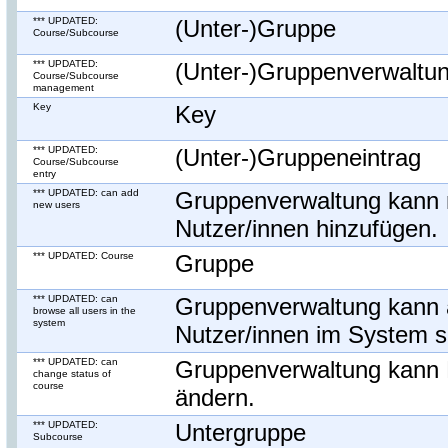
*** UPDATED:
(Unter-)Gruppe
Course/Subcourse
*** UPDATED:
(Unter-)Gruppenverwaltu
Course/Subcourse
management
Key
Key
*** UPDATED:
(Unter-)Gruppeneintrag
Course/Subcourse
entry
*** UPDATED: can add
Gruppenverwaltung kann
new users
Nutzer/innen hinzufügen.
*** UPDATED: Course
Gruppe
*** UPDATED: can
Gruppenverwaltung kann a
browse all users in the
system
Nutzer/innen im System 
*** UPDATED: can
Gruppenverwaltung kann 
change status of
course
ändern.
*** UPDATED:
Untergruppe
Subcourse