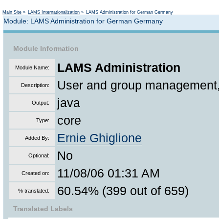
Not logged in
Main Site
»
LAMS Internationalization
»
LAMS Administration for German Germany
Module: LAMS Administration for German Germany
Module Information
LAMS Administration
Module Name:
User and group management, S
Description:
java
Output:
core
Type:
Ernie Ghiglione
Added By:
No
Optional:
11/08/06 01:31 AM
Created on:
60.54% (399 out of 659)
% translated:
Translated Labels