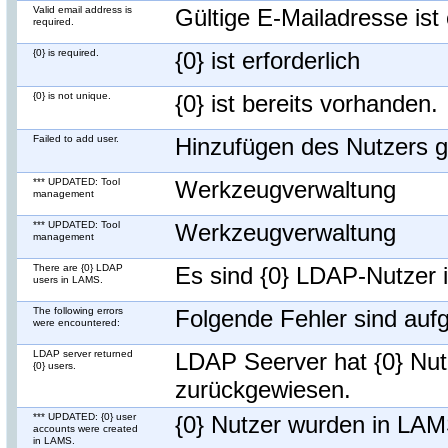
Valid email address is
Gültige E-Mailadresse ist 
required.
{0} is required.
{0} ist erforderlich
{0} is not unique.
{0} ist bereits vorhanden.
Failed to add user.
Hinzufügen des Nutzers g
*** UPDATED: Tool
Werkzeugverwaltung
management
*** UPDATED: Tool
Werkzeugverwaltung
management
There are {0} LDAP
Es sind {0} LDAP-Nutzer
users in LAMS.
The following errors
Folgende Fehler sind aufg
were encountered:
LDAP server returned
LDAP Seerver hat {0} Nut
{0} users.
zurückgewiesen.
*** UPDATED: {0} user
{0} Nutzer wurden in LAM
accounts were created
in LAMS.