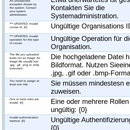
An unexpected
exception thrown by
Kontakten Sie die
the system. Contact
your system
Systemadministration.
administrator.
*** UPDATED: Invalid
Ungültige Organisations I
course Id. {0}
*** UPDATED: Invalid
Ungültige Operation für d
operation for this type
of course.
Organisation.
The file you uploaded
Die hochgeladene Datei h
looks not an image. An
image file usually has
Bildformat. Nutzen Sieein
.jpg, .gif, .png or .bmp
extension.
.jpg, .gif oder .bmp-Forma
You need to assign at
Sie müssen mindestesn ei
least one role.
zuweisen.
One or more roles are
Eine oder mehrere Rollen
invalid. {0}
ungültig: {0}
Invalid authentication
Ungültige Authentifizieru
method. {0}
{0}