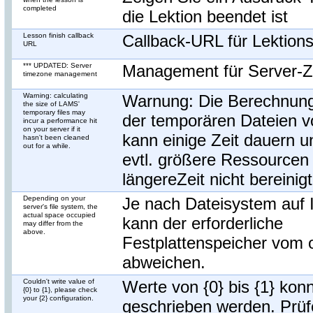
completed
die Lektion beendet ist
Lesson finish callback
Callback-URL für Lektion
URL
*** UPDATED: Server
Management für Server-Z
timezone management
Warning: calculating
Warnung: Die Berechnun
the size of LAMS'
temporary files may
der temporären Dateien 
incur a performance hit
on your server if it
kann einige Zeit dauern u
hasn't been cleaned
out for a while.
evtl. größere Ressourcen 
längereZeit nicht bereinig
Depending on your
Je nach Dateisystem auf
server's file system, the
actual space occupied
kann der erforderliche
may differ from the
above.
Festplattenspeicher vom 
abweichen.
Couldn't write value of
Werte von {0} bis {1} konn
{0} to {1}, please check
your {2} configuration.
geschrieben werden. Prüfe