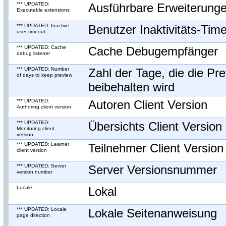
*** UPDATED:
Ausführbare Erweiterung
Executable extensions
*** UPDATED: Inactive
Benutzer Inaktivitäts-Tim
user timeout
*** UPDATED: Cache
Cache Debugempfänger
debug listener
*** UPDATED: Number
Zahl der Tage, die die Pr
of days to keep preview
beibehalten wird
*** UPDATED:
Autoren Client Version
Authoring client version
*** UPDATED:
Übersichts Client Version
Monitoring client
version
*** UPDATED: Learner
Teilnehmer Client Version
client version
*** UPDATED: Server
Server Versionsnummer
version number
Locale
Lokal
*** UPDATED: Locale
Lokale Seitenanweisung
page direction