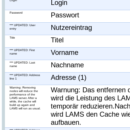
Login
Login
Password
Passwort
*** UPDATED: User
Nutzereintrag
entry
Title
Titel
*** UPDATED: First
Vorname
name
*** UPDATED: Last
Nachname
name
*** UPDATED: Address
Adresse (1)
line 1
Warning: Removing
Warnung: Das entfernen 
nodes will reduce the
performance of the
wird die Leistung des LA
LAMS server. After a
while, the cache will
temporär reduzieren.Nac
build up again and
LAMS will run as usual.
wird LAMS den Cache wi
aufbauen.