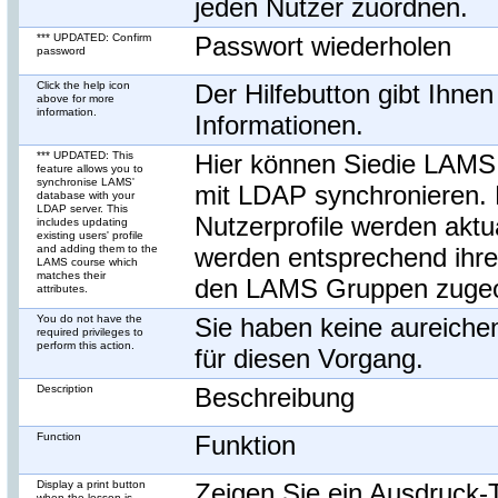
jeden Nutzer zuordnen.
*** UPDATED: Confirm
Passwort wiederholen
password
Click the help icon
Der Hilfebutton gibt Ihnen
above for more
information.
Informationen.
*** UPDATED: This
Hier können Siedie LAM
feature allows you to
synchronise LAMS'
mit LDAP synchronieren.
database with your
LDAP server. This
Nutzerprofile werden aktua
includes updating
existing users' profile
and adding them to the
werden entsprechend ihre
LAMS course which
matches their
den LAMS Gruppen zugeo
attributes.
You do not have the
Sie haben keine aureich
required privileges to
perform this action.
für diesen Vorgang.
Description
Beschreibung
Function
Funktion
Display a print button
Zeigen Sie ein Ausdruck-
when the lesson is