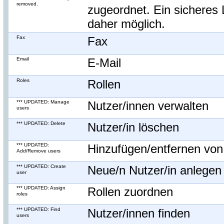
removed.
zugeordnet. Ein sicheres 
daher möglich.
Fax
Fax
Email
E-Mail
Roles
Rollen
*** UPDATED: Manage
Nutzer/innen verwalten
users
*** UPDATED: Delete
Nutzer/in löschen
*** UPDATED:
Hinzufügen/entfernen von
Add/Remove users
*** UPDATED: Create
Neue/n Nutzer/in anlegen
user
*** UPDATED: Assign
Rollen zuordnen
roles
*** UPDATED: Find
Nutzer/innen finden
users