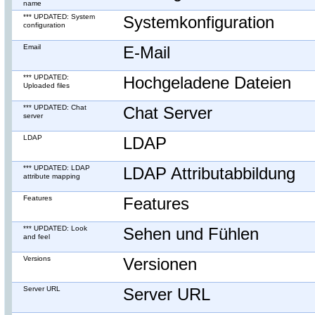
name
*** UPDATED: System
Systemkonfiguration
configuration
Email
E-Mail
*** UPDATED:
Hochgeladene Dateien
Uploaded files
*** UPDATED: Chat
Chat Server
server
LDAP
LDAP
*** UPDATED: LDAP
LDAP Attributabbildung
attribute mapping
Features
Features
*** UPDATED: Look
Sehen und Fühlen
and feel
Versions
Versionen
Server URL
Server URL