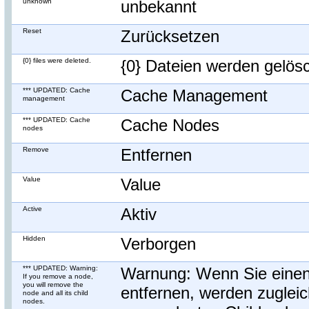
unknown
unbekannt
Reset
Zurücksetzen
{0} files were deleted.
{0} Dateien werden gelösc
*** UPDATED: Cache
Cache Management
management
*** UPDATED: Cache
Cache Nodes
nodes
Remove
Entfernen
Value
Value
Active
Aktiv
Hidden
Verborgen
*** UPDATED: Warning:
Warnung: Wenn Sie eine
If you remove a node,
you will remove the
entfernen, werden zugleic
node and all its child
nodes.