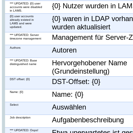
*** UPDATED: {0} user
{0} Nutzer wurden in LAMS
accounts were disabled
in LAMS.
{0} user accounts
{0} waren in LDAP vorha
already existed in
LAMS and were
wurden aktualisiert
updated.
*** UPDATED: Server
Management für Server-Z
timezone management
Authors
Autoren
*** UPDATED: Base
Hervorgehobener Name
distinguished name
(Grundeinstellung)
DST offset: {0}
DST-Offset: {0}
Name: {0}
Name: {0}
Select
Auswählen
Job description
Aufgabenbeschreibung
*** UPDATED: Oops!
Etwa unerwartetes ist ge