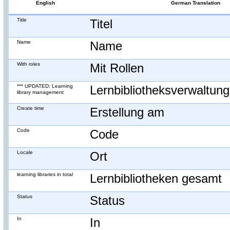
English
German Translation
Title
Titel
Name
Name
With roles
Mit Rollen
*** UPDATED: Learning
Lernbibliotheksverwaltung
library management
Create time
Erstellung am
Code
Code
Locale
Ort
learning libraries in total
Lernbibliotheken gesamt
Status
Status
In
In