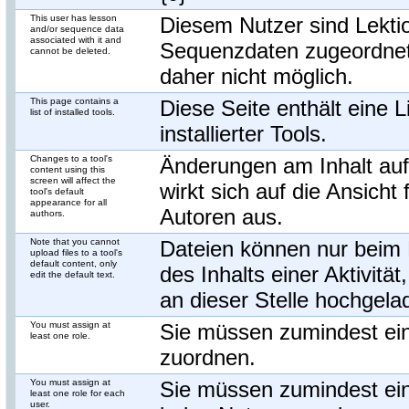
This user has lesson
Diesem Nutzer sind Lekti
and/or sequence data
associated with it and
Sequenzdaten zugeordnet
cannot be deleted.
daher nicht möglich.
This page contains a
Diese Seite enthält eine L
list of installed tools.
installierter Tools.
Changes to a tool's
Änderungen am Inhalt auf
content using this
screen will affect the
wirkt sich auf die Ansicht f
tool's default
appearance for all
Autoren aus.
authors.
Note that you cannot
Dateien können nur beim 
upload files to a tool's
default content, only
des Inhalts einer Aktivität
edit the default text.
an dieser Stelle hochgel
You must assign at
Sie müssen zumindest ein
least one role.
zuordnen.
You must assign at
Sie müssen zumindest ein
least one role for each
user.