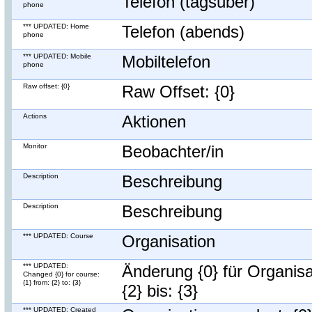
Telefon (tagsüber)
phone
*** UPDATED: Home
Telefon (abends)
phone
*** UPDATED: Mobile
Mobiltelefon
phone
Raw offset: {0}
Raw Offset: {0}
Actions
Aktionen
Monitor
Beobachter/in
Description
Beschreibung
Description
Beschreibung
*** UPDATED: Course
Organisation
*** UPDATED:
Änderung {0} für Organisa
Changed {0} for course:
{1} from: {2} to: {3}
{2} bis: {3}
*** UPDATED: Created