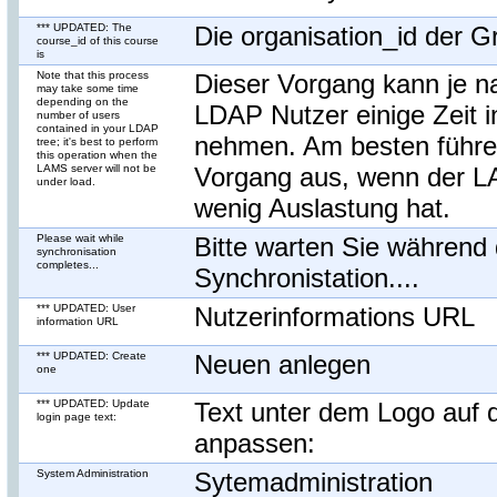
*** UPDATED: The
Die organisation_id der G
course_id of this course
is
Note that this process
Dieser Vorgang kann je n
may take some time
depending on the
LDAP Nutzer einige Zeit 
number of users
contained in your LDAP
nehmen. Am besten führe
tree; it's best to perform
this operation when the
LAMS server will not be
Vorgang aus, wenn der 
under load.
wenig Auslastung hat.
Please wait while
Bitte warten Sie während 
synchronisation
completes...
Synchronistation....
*** UPDATED: User
Nutzerinformations URL
information URL
*** UPDATED: Create
Neuen anlegen
one
*** UPDATED: Update
Text unter dem Logo auf d
login page text:
anpassen:
System Administration
Sytemadministration