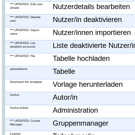
*** UPDATED: Edit user
Nutzerdetails bearbeiten
details
*** UPDATED: Disable
Nutzer/in deaktivieren
user
*** UPDATED: Import
Nutzer/innen importieren
users
*** UPDATED: List
Liste deaktivierte Nutzer/
disabled accounts
*** UPDATED: File
Tabelle hochladen
spreadsheet
Tabelle
Download the template
Vorlage herunterladen
Author
Autor/in
Author Admin
Administration
*** UPDATED: Course
Gruppenmanager
Manager
Learner