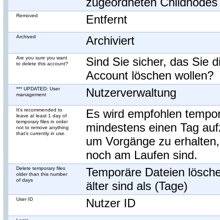
zugeordneten Childnodes 
Removed
Entfernt
Archived
Archiviert
Are you sure you want
Sind Sie sicher, das Sie 
to delete this account?
Account löschen wollen?
*** UPDATED: User
Nutzerverwaltung
management
It's recommended to
Es wird empfohlen tempor
leave at least 1 day of
temporary files in order
mindestens einen Tag au
not to remove anything
that's currently in use.
um Vorgänge zu erhalten, 
noch am Laufen sind.
Delete temporary files
Temporäre Dateien lösch
older than this number
of days
älter sind als (Tage)
User ID
Nutzer ID