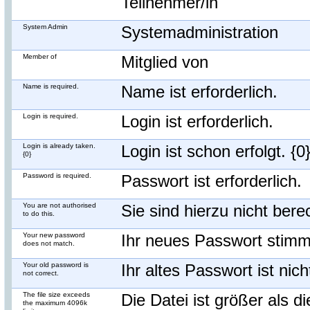
Teilnehmer/in
System Admin
Systemadministration
Member of
Mitglied von
Name is required.
Name ist erforderlich.
Login is required.
Login ist erforderlich.
Login is already taken.
Login ist schon erfolgt. {0
{0}
Password is required.
Passwort ist erforderlich.
You are not authorised
Sie sind hierzu nicht berec
to do this.
Your new password
Ihr neues Passwort stimm
does not match.
Your old password is
Ihr altes Passwort ist nich
not correct.
The file size exceeds
Die Datei ist größer als d
the maximum 4096k