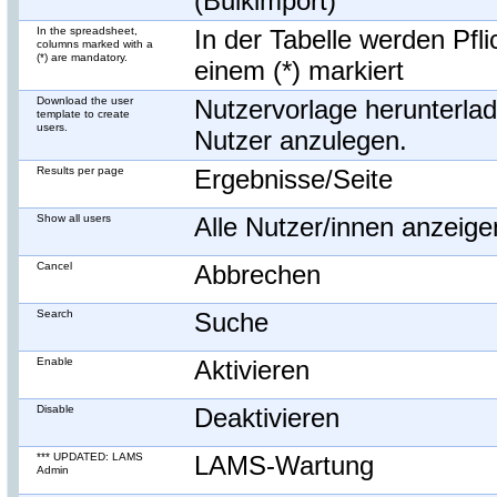
(Bulkimport)
In the spreadsheet,
In der Tabelle werden Pfli
columns marked with a
(*) are mandatory.
einem (*) markiert
Download the user
Nutzervorlage herunterla
template to create
users.
Nutzer anzulegen.
Results per page
Ergebnisse/Seite
Show all users
Alle Nutzer/innen anzeige
Cancel
Abbrechen
Search
Suche
Enable
Aktivieren
Disable
Deaktivieren
*** UPDATED: LAMS
LAMS-Wartung
Admin