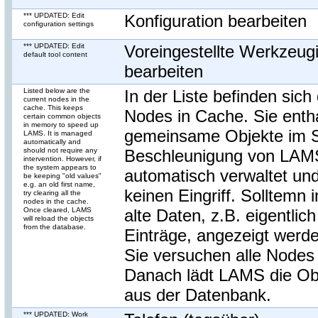
*** UPDATED: Edit
Konfiguration bearbeiten
configuration settings
*** UPDATED: Edit
Voreingestellte Werkzeugi
default tool content
bearbeiten
Listed below are the
In der Liste befinden sich 
current nodes in the
cache. This keeps
Nodes in Cache. Sie enth
certain common objects
in memory to speed up
gemeinsame Objekte im S
LAMS. It is managed
automatically and
should not require any
Beschleunigung von LAM
intervention. However, if
the system appears to
automatisch verwaltet und
be keeping "old values"
e.g. an old first name,
keinen Eingriff. Solltemn
try clearing all the
nodes in the cache.
Once cleared, LAMS
alte Daten, z.B. eigentlic
will reload the objects
from the database.
Einträge, angezeigt werd
Sie versuchen alle Nodes
Danach lädt LAMS die Ob
aus der Datenbank.
*** UPDATED: Work