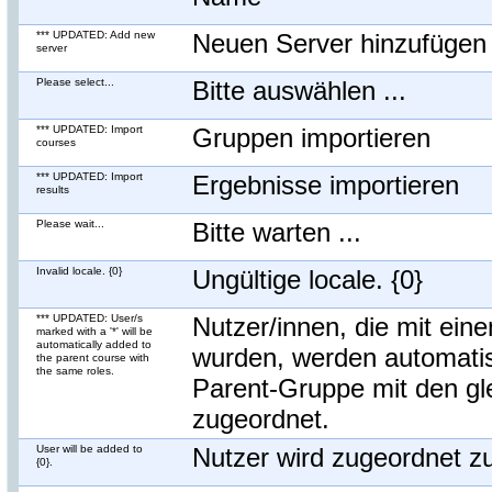
*** UPDATED: Add new
Neuen Server hinzufügen
server
Please select...
Bitte auswählen ...
*** UPDATED: Import
Gruppen importieren
courses
*** UPDATED: Import
Ergebnisse importieren
results
Please wait...
Bitte warten ...
Invalid locale. {0}
Ungültige locale. {0}
*** UPDATED: User/s
Nutzer/innen, die mit einen
marked with a '*' will be
automatically added to
wurden, werden automati
the parent course with
the same roles.
Parent-Gruppe mit den gl
zugeordnet.
User will be added to
Nutzer wird zugeordnet zu
{0}.