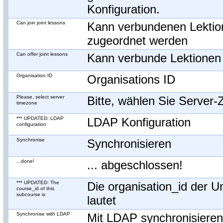
Konfiguration.
Can join joint lessons
Kann verbundenen Lektio
zugeordnet werden
Can offer joint lessons
Kann verbunde Lektionen
Organisation ID
Organisations ID
Please, select server
Bitte, wählen Sie Server-
timezone
*** UPDATED: LDAP
LDAP Konfiguration
configuration
Synchronise
Synchronisieren
...done!
... abgeschlossen!
*** UPDATED: The
Die organisation_id der U
course_id of this
subcourse is
lautet
Synchronise with LDAP
Mit LDAP synchronisieren