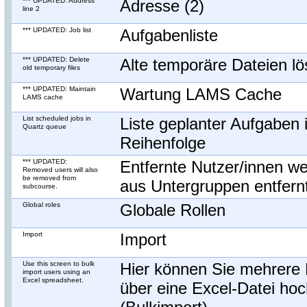
*** UPDATED: Address
Adresse (2)
line 2
*** UPDATED: Job list
Aufgabenliste
*** UPDATED: Delete
Alte temporäre Dateien l
old temporary files
*** UPDATED: Maintain
Wartung LAMS Cache
LAMS cache
List scheduled jobs in
Liste geplanter Aufgaben 
Quartz queue
Reihenfolge
*** UPDATED:
Entfernte Nutzer/innen w
Removed users will also
be removed from
aus Untergruppen entfern
subcourse.
Global roles
Globale Rollen
Import
Import
Use this screen to bulk
Hier können Sie mehrere 
import users using an
Excel spreadsheet.
über eine Excel-Datei ho