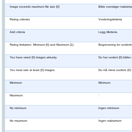
Image exceeds maximum file size {0}
Bilde overstiger maksimal 
Rating criterias
Vurderingskriteria
Add criteria
Legg tilkriteria
Rating limitation: Minimum {0} and Maximum {1}.
Begrensning for vurderi
You have rated {0} images already.
Du har vurdert {0} bilder 
You must rate at least {0} images.
Du må minst vurdere {0} 
Minimum:
Minimum.
Maximum:
:
No minimum
Ingen minimum
No maximum
Ingen maksimum