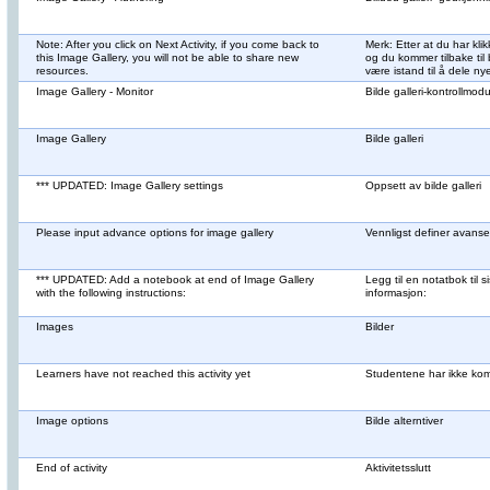
Note: After you click on Next Activity, if you come back to
Merk: Etter at du har kli
this Image Gallery, you will not be able to share new
og du kommer tilbake til b
resources.
være istand til å dele ny
Image Gallery - Monitor
Bilde galleri-kontrollmod
Image Gallery
Bilde galleri
*** UPDATED: Image Gallery settings
Oppsett av bilde galleri
Please input advance options for image gallery
Vennligst definer avanser
*** UPDATED: Add a notebook at end of Image Gallery
Legg til en notatbok til s
with the following instructions:
informasjon:
Images
Bilder
Learners have not reached this activity yet
Studentene har ikke kom
Image options
Bilde alterntiver
End of activity
Aktivitetsslutt