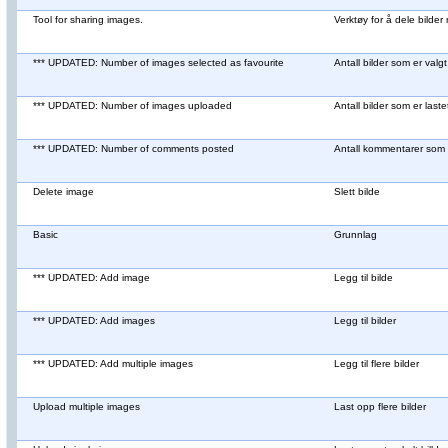
Tool for sharing images.
Verktøy for å dele bilde
*** UPDATED: Number of images selected as favourite
Antall bilder som er valgt
*** UPDATED: Number of images uploaded
Antall bilder som er last
*** UPDATED: Number of comments posted
Antall kommentarer som e
Delete image
Slett bilde
Basic
Grunnlag
*** UPDATED: Add image
Legg til bilde
*** UPDATED: Add images
Legg til bilder
*** UPDATED: Add multiple images
Legg til flere bilder
Upload multiple images
Last opp flere bilder