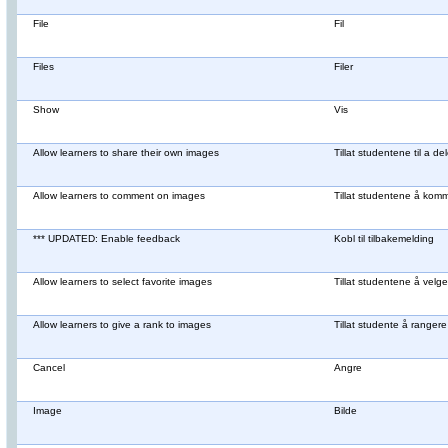
File
Fil
Files
Filer
Show
Vis
Allow learners to share their own images
Tillat studentene til a d
Allow learners to comment on images
Tillat studentene å kom
*** UPDATED: Enable feedback
Kobl til tilbakemelding
Allow learners to select favorite images
Tillat studentene å velge 
Allow learners to give a rank to images
Tillat studente å rangere
Cancel
Angre
Image
Bilde