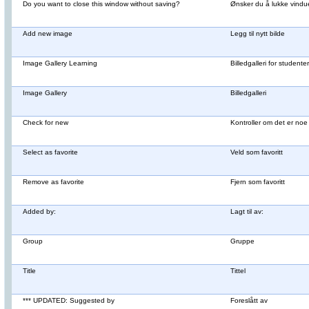
Do you want to close this window without saving?
Ønsker du å lukke vindue
Add new image
Legg til nytt bilde
Image Gallery Learning
Billedgalleri for studenter
Image Gallery
Billedgalleri
Check for new
Kontroller om det er noe 
Select as favorite
Veld som favoritt
Remove as favorite
Fjern som favoritt
Added by:
Lagt til av:
Group
Gruppe
Title
Tittel
*** UPDATED: Suggested by
Foreslått av