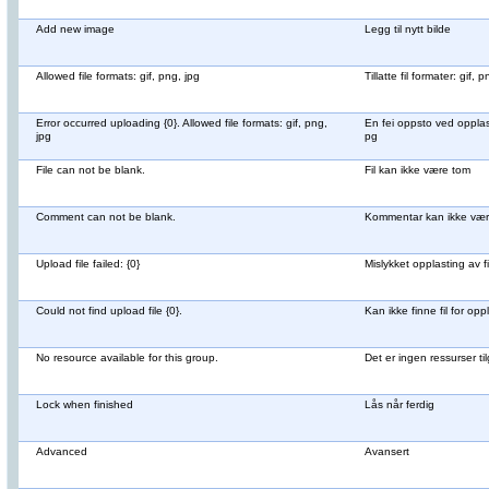
Add new image
Legg til nytt bilde
Allowed file formats: gif, png, jpg
Tillatte fil formater: gif, 
Error occurred uploading {0}. Allowed file formats: gif, png,
En fei oppsto ved opplasti
jpg
pg
File can not be blank.
Fil kan ikke være tom
Comment can not be blank.
Kommentar kan ikke væ
Upload file failed: {0}
Mislykket opplasting av fi
Could not find upload file {0}.
Kan ikke finne fil for oppl
No resource available for this group.
Det er ingen ressurser t
Lock when finished
Lås når ferdig
Advanced
Avansert