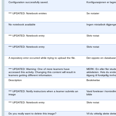
Configuration successfully saved.
Konfigurasjonen er lagre
*** UPDATED: Notebook entries
Se notater
No notebook available
Ingen niotatbok tilgjenge
*** UPDATED: Notebook entry
Skriv notat
*** UPDATED: Notebook entry
Skriv notat
A repository error occurred while trying to upload the file.
Det oppsto en databasef
*** UPDATED: Warning: One of more learners have
MERK: En eller fler stu
accessed this activity. Changing this content will result in
aktiviteten. Hvis du ende
learners getting different information.
tilgang til forskjellig innh
Description
Beskrivelse
*** UPDATED: Notify instructors when a learner submits an
Varsl foreleser i kontrol
image
bilde
*** UPDATED: Notebook entry
Skriv notat
Do you really want to delete this image?
Vil du virkelig slette dett