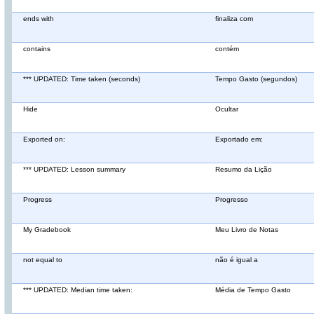
ends with
finaliza com
contains
contém
*** UPDATED: Time taken (seconds)
Tempo Gasto (segundos)
Hide
Ocultar
Exported on:
Exportado em:
*** UPDATED: Lesson summary
Resumo da Lição
Progress
Progresso
My Gradebook
Meu Livro de Notas
not equal to
não é igual a
*** UPDATED: Median time taken:
Média de Tempo Gasto