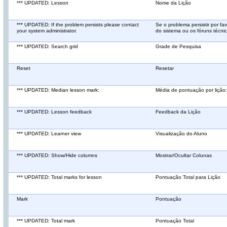
*** UPDATED: Lesson
Nome da Lição
*** UPDATED: If the problem persists please contact
Se o problema persistir por fa
your system administrator.
do sistema ou os fóruns téc
*** UPDATED: Search grid
Grade de Pesquisa
Reset
Resetar
*** UPDATED: Median lesson mark:
Média de pontuação por lição:
*** UPDATED: Lesson feedback
Feedback da Lição
*** UPDATED: Learner view
Visualização do Aluno
*** UPDATED: Show/Hide columns
Mostrar/Ocultar Colunas
*** UPDATED: Total marks for lesson
Pontuação Total para Lição
Mark
Pontuação
*** UPDATED: Total mark
Pontuação Total