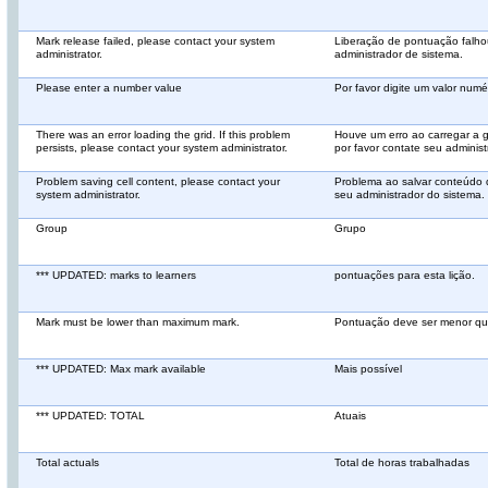
Mark release failed, please contact your system
Liberação de pontuação falhou
administrator.
administrador de sistema.
Please enter a number value
Por favor digite um valor numé
There was an error loading the grid. If this problem
Houve um erro ao carregar a gr
persists, please contact your system administrator.
por favor contate seu administ
Problem saving cell content, please contact your
Problema ao salvar conteúdo d
system administrator.
seu administrador do sistema.
Group
Grupo
*** UPDATED: marks to learners
pontuações para esta lição.
Mark must be lower than maximum mark.
Pontuação deve ser menor qu
*** UPDATED: Max mark available
Mais possível
*** UPDATED: TOTAL
Atuais
Total actuals
Total de horas trabalhadas