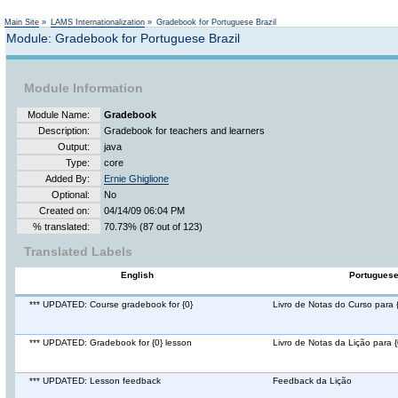
Not logged in
Main Site
»
LAMS Internationalization
»
Gradebook for Portuguese Brazil
Module: Gradebook for Portuguese Brazil
Module Information
Module Name:
Gradebook
Description:
Gradebook for teachers and learners
Output:
java
Type:
core
Added By:
Ernie Ghiglione
Optional:
No
Created on:
04/14/09 06:04 PM
% translated:
70.73% (87 out of 123)
Translated Labels
English
Portuguese
*** UPDATED: Course gradebook for {0}
Livro de Notas do Curso para 
*** UPDATED: Gradebook for {0} lesson
Livro de Notas da Lição para {
*** UPDATED: Lesson feedback
Feedback da Lição