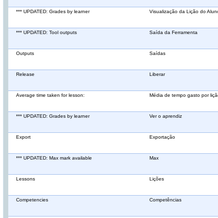
*** UPDATED: Grades by learner
Visualização da Lição do Alun
*** UPDATED: Tool outputs
Saída da Ferramenta
Outputs
Saídas
Release
Liberar
Average time taken for lesson:
Média de tempo gasto por liçã
*** UPDATED: Grades by learner
Ver o aprendiz
Export
Exportação
*** UPDATED: Max mark available
Max
Lessons
Lições
Competencies
Competências