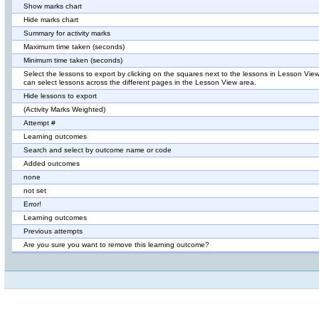
Show marks chart
Hide marks chart
Summary for activity marks
Maximum time taken (seconds)
Minimum time taken (seconds)
Select the lessons to export by clicking on the squares next to the lessons in Lesson View
can select lessons across the different pages in the Lesson View area.
Hide lessons to export
(Activity Marks Weighted)
Attempt #
Learning outcomes
Search and select by outcome name or code
Added outcomes
none
not set
Error!
Learning outcomes
Previous attempts
Are you sure you want to remove this learning outcome?