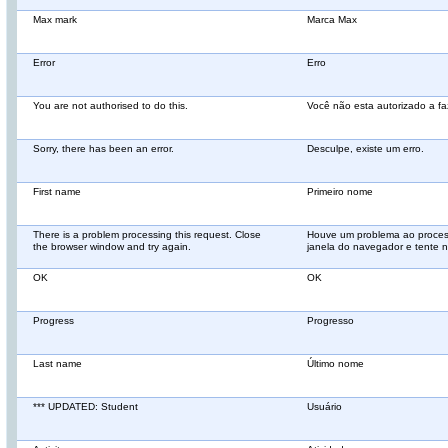
Max mark
Marca Max
Error
Erro
You are not authorised to do this.
Você não esta autorizado a faz
Sorry, there has been an error.
Desculpe, existe um erro.
First name
Primeiro nome
There is a problem processing this request. Close
Houve um problema ao process
the browser window and try again.
janela do navegador e tente 
OK
OK
Progress
Progresso
Last name
Último nome
*** UPDATED: Student
Usuário