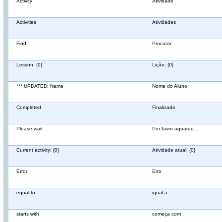
Activity
Atividade
Activities
Atividades
Find
Procurar
Lesson: {0}
Lição: {0}
*** UPDATED: Name
Nome do Aluno
Completed
Finalizado
Please wait...
Por favor aguarde...
Current activity: {0}
Atividade atual: {0}
Error
Erro
equal to
igual a
starts with
começa com