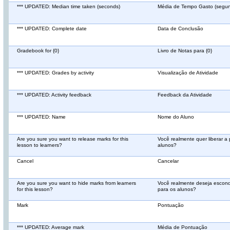
*** UPDATED: Median time taken (seconds)
Média de Tempo Gasto (segu
*** UPDATED: Complete date
Data de Conclusão
Gradebook for {0}
Livro de Notas para {0}
*** UPDATED: Grades by activity
Visualização de Atividade
*** UPDATED: Activity feedback
Feedback da Atividade
*** UPDATED: Name
Nome do Aluno
Are you sure you want to release marks for this
Você realmente quer liberar a
lesson to learners?
alunos?
Cancel
Cancelar
Are you sure you want to hide marks from learners
Você realmente deseja escond
for this lesson?
para os alunos?
Mark
Pontuação
*** UPDATED: Average mark
Média de Pontuação