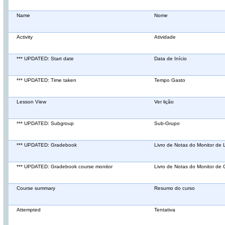
Name
Nome
Activity
Atividade
*** UPDATED: Start date
Data de Início
*** UPDATED: Time taken
Tempo Gasto
Lesson View
Ver lição
*** UPDATED: Subgroup
Sub-Grupo
*** UPDATED: Gradebook
Livro de Notas do Monitor de 
*** UPDATED: Gradebook course monitor
Livro de Notas do Monitor de 
Course summary
Resumo do curso
Attempted
Tentativa