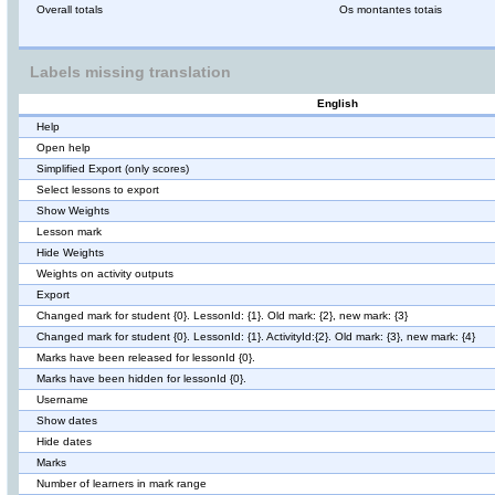
Overall totals
Os montantes totais
Labels missing translation
English
Help
Open help
Simplified Export (only scores)
Select lessons to export
Show Weights
Lesson mark
Hide Weights
Weights on activity outputs
Export
Changed mark for student {0}. LessonId: {1}. Old mark: {2}, new mark: {3}
Changed mark for student {0}. LessonId: {1}. ActivityId:{2}. Old mark: {3}, new mark: {4}
Marks have been released for lessonId {0}.
Marks have been hidden for lessonId {0}.
Username
Show dates
Hide dates
Marks
Number of learners in mark range