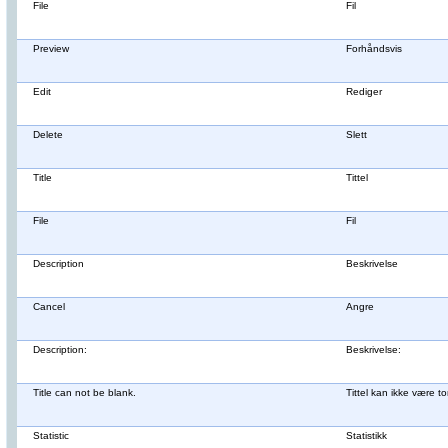
File
Fil
Preview
Forhåndsvis
Edit
Rediger
Delete
Slett
Title
Tittel
File
Fil
Description
Beskrivelse
Cancel
Angre
Description:
Beskrivelse:
Title can not be blank.
Tittel kan ikke være t
Statistic
Statistikk