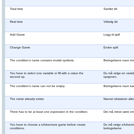
Total time
Samlet tid
Real time
Virkelig tid
Add Game
Legg til spill
Change Game
Endre spill
The condition's name contains invalid symbols.
Betingelsens navn in
You have to select one variable or fill with a value the
Du må velge en variabe
second op.
opsjonen.
The condition's name can not be empty.
Betingelsens navn kan
The name already exists.
Navnet eksisterer alle
There has to be at least one expression in the condition.
Det må minst være ett 
You have to choose a eAdventure game before create
Du må velge eAdventure
conditions.
betingelsene.