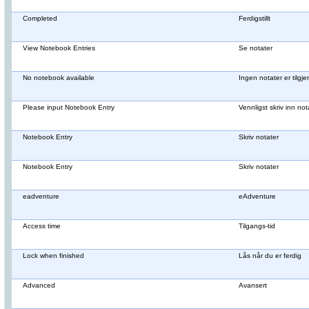
Completed
Ferdigstillt
View Notebook Entries
Se notater
No notebook available
Ingen notater er tilgje
Please input Notebook Entry
Vennligst skriv inn not
Notebook Entry
Skriv notater
Notebook Entry
Skriv notater
eadventure
eAdventure
Access time
Tilgangs-tid
Lock when finished
Lås når du er ferdig
Advanced
Avansert