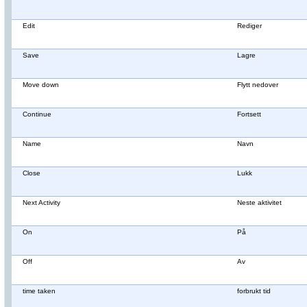
Edit
Rediger
Save
Lagre
Move down
Flytt nedover
Continue
Fortsett
Name
Navn
Close
Lukk
Next Activity
Neste aktivitet
On
På
Off
Av
time taken
forbrukt tid