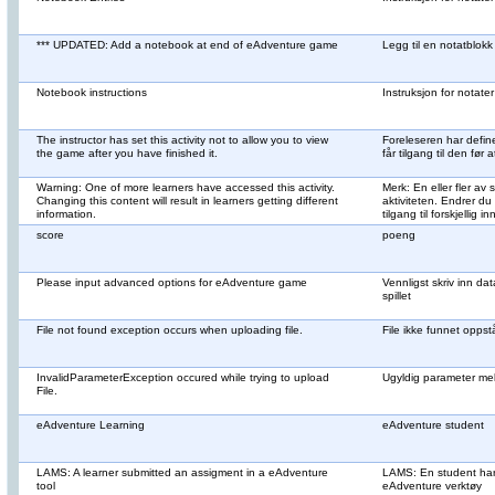
*** UPDATED: Add a notebook at end of eAdventure game
Legg til en notatblokk
Notebook instructions
Instruksjon for notater
The instructor has set this activity not to allow you to view
Foreleseren har define
the game after you have finished it.
får tilgang til den før a
Warning: One of more learners have accessed this activity.
Merk: En eller fler a
Changing this content will result in learners getting different
aktiviteten. Endrer du
information.
tilgang til forskjellig i
score
poeng
Please input advanced options for eAdventure game
Vennligst skriv inn da
spillet
File not found exception occurs when uploading file.
File ikke funnet oppst
InvalidParameterException occured while trying to upload
Ugyldig parameter meld
File.
eAdventure Learning
eAdventure student
LAMS: A learner submitted an assigment in a eAdventure
LAMS: En student har
tool
eAdventure verktøy