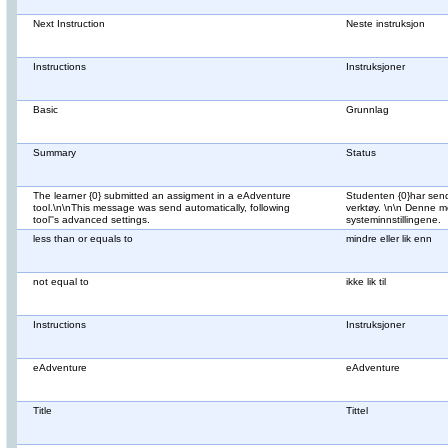
Next Instruction
Neste instruksjon
Instructions
Instruksjoner
Basic
Grunnlag
Summary
Status
The learner {0} submitted an assigment in a eAdventure
Studenten {0}har sen
tool.\n\nThis message was send automatically, following
verktøy. \n\n Denne m
tool''s advanced settings.
systeminnstillingene.
less than or equals to
mindre eller lik enn
not equal to
ikke lik til
Instructions
Instruksjoner
eAdventure
eAdventure
Title
Tittel