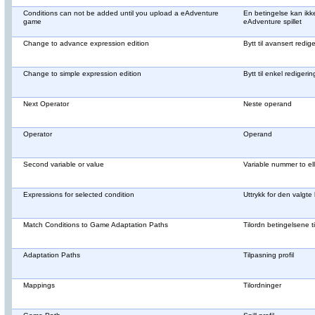
Conditions can not be added until you upload a eAdventure
En betingelse kan ikke 
game
eAdventure spillet
Change to advance expression edition
Bytt til avansert redig
Change to simple expression edition
Bytt til enkel redigerin
Next Operator
Neste operand
Operator
Operand
Second variable or value
Variable nummer to ell
Expressions for selected condition
Uttrykk for den valgte
Match Conditions to Game Adaptation Paths
Tilordn betingelsene til
Adaptation Paths
Tilpasning profil
Mappings
Tilordninger