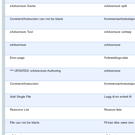
eAdventure Game.
eAdventure spill
Comment/Instruction can not be blank
Kommentar/instruksjo
eAdventure Tool
eAdventure verktøy
eAdventure
eAdventure
Error page
Feilmeldings-side
*** UPDATED: eAdventure Authoring
eAdventure
Comment/Instruction
Kommentar/instruksjo
Add Single File
Legg til en enkelt fil
Resource List
Ressurs liste
File can not be blank.
Fil kan ikke være tom