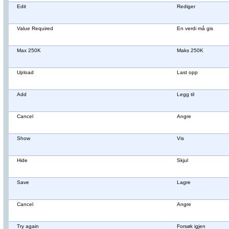
Edit
Rediger
Value Required
En verdi må gis
Max 250K
Maks 250K
Upload
Last opp
Add
Legg til
Cancel
Angre
Show
Vis
Hide
Skjul
Save
Lagre
Cancel
Angre
Try again
Forsøk igjen