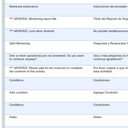
Notebook instructions
Intrucciones del anotador
*** UPDATED: Monitoring report title
Título del Reporte de Seg
*** UPDATED: Lock when finished
No permitir modificacione
Q&A Monitoring
Preguntas y Respuestas 
One or more question(s) are not answered. Do you want
Una o mas preguntas no 
to continue anyway?
continuar igualmente?
*** UPDATED: Please wait for the instructor to complete
Por favor, espere a que el
the contents of this activity.
esta actividad.
Conditions
Condiciones
Add condition
Agregar Condición
Conditions
Condiciones
Order
Orden