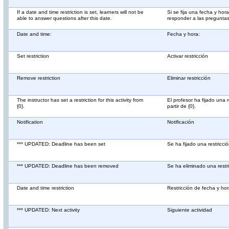
If a date and time restriction is set, learners will not be
Si se fija una fecha y hor
able to answer questions after this date.
responder a las pregunta
Date and time:
Fecha y hora:
Set restriction
Activar restricción
Remove restriction
Eliminar restricción
The instructor has set a restriction for this activity from
El profesor ha fijado una r
{0}.
partir de {0}.
Notification
Notificación
*** UPDATED: Deadline has been set
Se ha fijado una restricci
*** UPDATED: Deadline has been removed
Se ha eliminado una restr
Date and time restriction
Restricción de fecha y ho
*** UPDATED: Next activity
Siguiente actividad