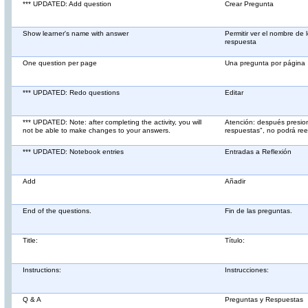
*** UPDATED: Add question
Crear Pregunta
Show learner's name with answer
Permitir ver el nombre de 
respuesta
One question per page
Una pregunta por página
*** UPDATED: Redo questions
Editar
*** UPDATED: Note: after completing the activity, you will
Atención: después presion
not be able to make changes to your answers.
respuestas", no podrá ree
*** UPDATED: Notebook entries
Entradas a Reflexión
Add
Añadir
End of the questions.
Fin de las preguntas.
Title:
Título:
Instructions:
Instrucciones:
Q & A
Preguntas y Respuestas