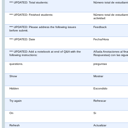
*** UPDATED: Total students:
Número total de estudiant
*** UPDATED: Finished students:
Número total de estudian
actividad:
*** UPDATED: Please address the following issues
Feedback
before submit.
*** UPDATED: Date
Fecha/Hora
*** UPDATED: Add a notebook at end of Q&A with the
Añada Anotaciones al fin
following instructions:
Respuestas) con las sigui
questions.
preguntas
Show
Mostrar
Hidden
Escondido
Try again
Refrescar
On
Si
Refresh
Actualizar