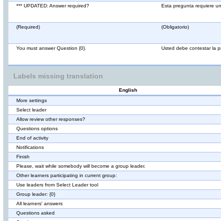
*** UPDATED: Answer required?
Esta pregunta requiere u
(Required)
(Obligatorio)
You must answer Question {0}.
Usted debe contestar la p
Labels missing translation
English
More settings
Select leader
Allow review other responses?
Questions options
End of activity
Notifications
Finish
Please, wait while somebody will become a group leader.
Other learners participating in current group:
Use leaders from Select Leader tool
Group leader: {0}
All learners' answers
Questions asked