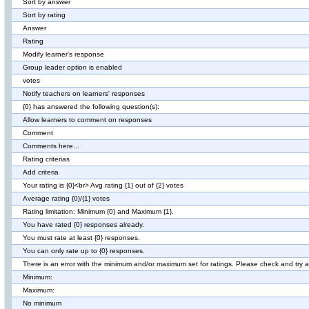
Sort by answer
Sort by rating
Answer
Rating
Modify learner's response
Group leader option is enabled
votes
Notify teachers on learners' responses
{0} has answered the following question(s):
Allow learners to comment on responses
Comment
Comments here...
Rating criterias
Add criteria
Your rating is {0}<br> Avg rating {1} out of {2} votes
Average rating {0}/{1} votes
Rating limitation: Minimum {0} and Maximum {1}.
You have rated {0} responses already.
You must rate at least {0} responses.
You can only rate up to {0} responses.
There is an error with the minimum and/or maximum set for ratings. Please check and try a
Minimum:
Maximum:
No minimum