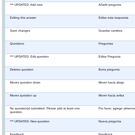
*** UPDATED: Add new
Añadir pregunta
Editing this answer
Editar esta respuesta
Save changes
Guardar cambios
Questions
Preguntas
*** UPDATED: Edit question
Editar Pregunta
Deletes question
Borra pregunta
Moves question down
Mover hacia abajo
Moves question up
Mover hacia arriba
No question(s) submitted. Please add at least one
Por favor, agrege almeno
question.
*** UPDATED: New question
Nueva pregunta
Feedback
Feedback