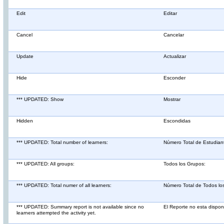
Edit
Editar
Cancel
Cancelar
Update
Actualizar
Hide
Esconder
*** UPDATED: Show
Mostrar
Hidden
Escondidas
*** UPDATED: Total number of learners:
Número Total de Estudian
*** UPDATED: All groups:
Todos los Grupos:
*** UPDATED: Total numer of all learners:
Número Total de Todos lo
*** UPDATED: Summary report is not available since no
El Reporte no esta dispon
learners attempted the activity yet.