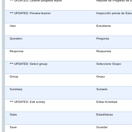
*** UPDATED: Learner progress report
Reporte de Progreso de E
*** UPDATED: Preview learner
Inspección previa de Estu
User
Estudiante
Question:
Pregunta
Response
Respuesta
*** UPDATED: Select group:
Seleccione Grupo:
Group
Grupo
Summary
Sumario
*** UPDATED: Edit activity
Editar Actividad
Stats
Estadísticas
Save
Guardar