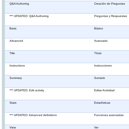
Q&A Authoring
Creación de Preguntas
*** UPDATED: Q&A Authoring
Preguntas y Respuestas
Basic
Básico
Advanced
Avanzado
Title
Título
Instructions
Instrucciones
Summary
Sumario
*** UPDATED: Edit activity
Editar Actividad
Stats
Estadísticas
*** UPDATED: Advanced definitions
Funciones avanzadas
View
Ver