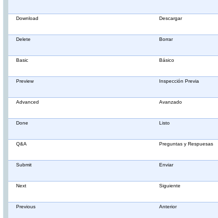
Download
Descargar
Delete
Borrar
Basic
Básico
Preview
Inspección Previa
Advanced
Avanzado
Done
Listo
Q&A
Preguntas y Respuesas
Submit
Enviar
Next
Siguiente
Previous
Anterior