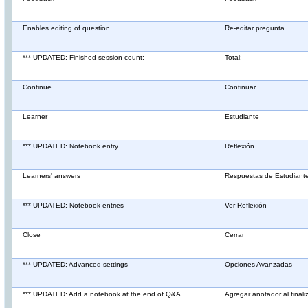
Enables editing of question
Re-editar pregunta
*** UPDATED: Finished session count:
Total:
Continue
Continuar
Learner
Estudiante
*** UPDATED: Notebook entry
Reflexión
Learners' answers
Respuestas de Estudiant
*** UPDATED: Notebook entries
Ver Reflexión
Close
Cerrar
*** UPDATED: Advanced settings
Opciones Avanzadas
*** UPDATED: Add a notebook at the end of Q&A
Agregar anotador al final