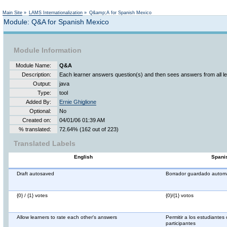
Not logged in
Main Site
»
LAMS Internationalization
»
Q&amp;A for Spanish Mexico
Module: Q&A for Spanish Mexico
Module Information
Module Name:
Q&A
Description:
Each learner answers question(s) and then sees answers from all le
Output:
java
Type:
tool
Added By:
Ernie Ghiglione
Optional:
No
Created on:
04/01/06 01:39 AM
% translated:
72.64% (162 out of 223)
Translated Labels
English
Spanis
Draft autosaved
Borrador guardado autom
{0} / {1} votes
{0}/{1} votos
Allow learners to rate each other's answers
Permitir a los estudiantes 
participantes