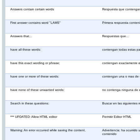
Answers contain certain words
Respuesta que contengan 
First answer contains word "LAMS"
Primera respuesta conten
Answers that...
Respuestas que...
have all these words:
contengan todas estas pa
have this exact wording or phrase:
contengan exactamente es
have one or more of these words:
contengan una o mas de e
have none of these unwanted words:
no contenga ninguna de e
Search in these questions:
Buscar en las siguientes 
*** UPDATED: Allow HTML editor
Permitir Editor HTML
Warning: An error occurred while saving the content.
Advertencia: ha ocurrido un
contenido