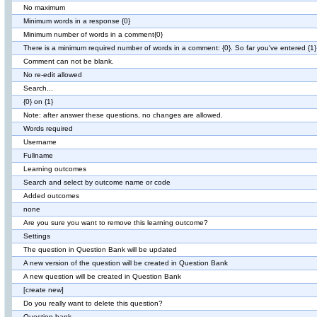
No maximum
Minimum words in a response {0}
Minimum number of words in a comment{0}
There is a minimum required number of words in a comment: {0}. So far you've entered {1}
Comment can not be blank.
No re-edit allowed
Search...
{0} on {1}
Note: after answer these questions, no changes are allowed.
Words required
Username
Fullname
Learning outcomes
Search and select by outcome name or code
Added outcomes
none
Are you sure you want to remove this learning outcome?
Settings
The question in Question Bank will be updated
A new version of the question will be created in Question Bank
A new question will be created in Question Bank
[create new]
Do you really want to delete this question?
Question bank