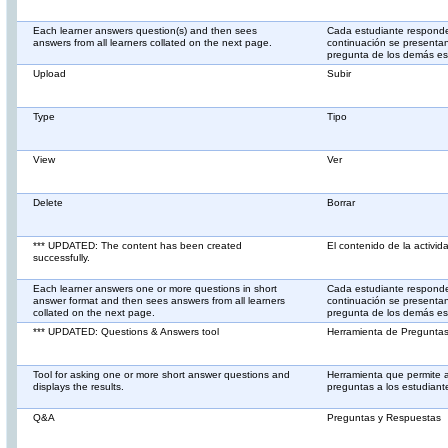
Each learner answers question(s) and then sees
Cada estudiante responde
answers from all learners collated on the next page.
continuación se presentan
pregunta de los demás es
Upload
Subir
Type
Tipo
View
Ver
Delete
Borrar
*** UPDATED: The content has been created
El contenido de la activid
successfully.
Each learner answers one or more questions in short
Cada estudiante responde
answer format and then sees answers from all learners
continuación se presentan
collated on the next page.
pregunta de los demás es
*** UPDATED: Questions & Answers tool
Herramienta de Pregunta
Tool for asking one or more short answer questions and
Herramienta que permite a
displays the results.
preguntas a los estudiant
Q&A
Preguntas y Respuestas