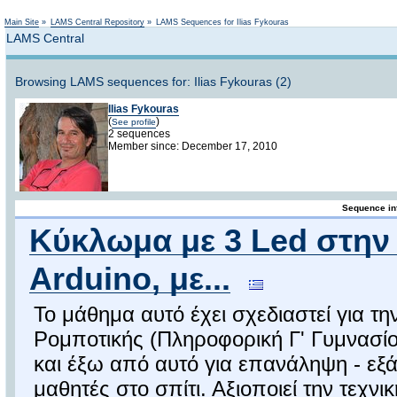
Not logged in
Main Site
»
LAMS Central Repository
»
LAMS Sequences for Ilias Fykouras
LAMS Central
Browsing LAMS sequences for: Ilias Fykouras (2)
Ilias Fykouras
(
)
See profile
2 sequences
Member since: December 17, 2010
Sequence in
Kύκλωμα με 3 Led στην
Arduino, με...
Το μάθημα αυτό έχει σχεδιαστεί για τ
Ρομποτικής (Πληροφορική Γ' Γυμνασίο
και έξω από αυτό για επανάληψη - εξ
μαθητές στο σπίτι. Αξιοποιεί την τεχν