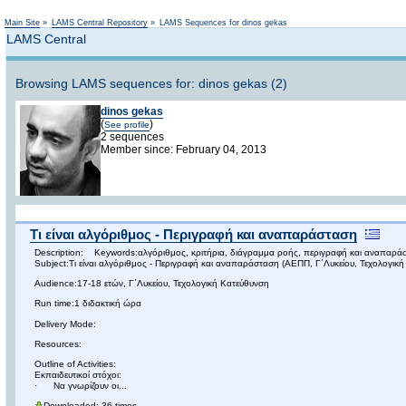
Main Site
»
LAMS Central Repository
»
LAMS Sequences for dinos gekas
LAMS Central
Browsing LAMS sequences for: dinos gekas (2)
dinos gekas
(
)
See profile
2 sequences
Member since: February 04, 2013
Τι είναι αλγόριθμος - Περιγραφή και αναπαράσταση
Description: Keywords:αλγόριθμος, κριτήρια, διάγραμμα ροής, περιγραφή και αναπαρά
Subject:Τι είναι αλγόριθμος - Περιγραφή και αναπαράσταση (ΑΕΠΠ, Γ΄Λυκείου, Τεχολογική
Audience:17-18 ετών, Γ΄Λυκείου, Τεχολογική Κατεύθυνση
Run time:1 διδακτική ώρα
Delivery Mode:
Resources:
Outline of Activities:
Εκπαιδευτικοί στόχοι:
· Να γνωρίζουν οι...
Downloaded: 36 times