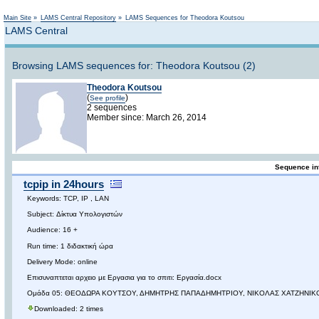
Not logged in
Main Site
»
LAMS Central Repository
»
LAMS Sequences for Theodora Koutsou
LAMS Central
Browsing LAMS sequences for: Theodora Koutsou (2)
Theodora Koutsou
(
)
See profile
2 sequences
Member since: March 26, 2014
Sequence in
tcpip in 24hours
Keywords: TCP, IP , LAN
Subject: Δίκτυα Υπολογιστών
Audience: 16 +
Run time: 1 διδακτική ώρα
Delivery Mode: online
Επισυναπτεται αρχειο με Eργασια για το σπιτι: Εργασία.docx
Ομάδα 05: ΘΕΟΔΩΡΑ ΚΟΥΤΣΟΥ, ΔΗΜΗΤΡΗΣ ΠΑΠΑΔΗΜΗΤΡΙΟΥ, ΝΙΚΟΛΑΣ ΧΑΤΖΗΝΙ
Downloaded: 2 times