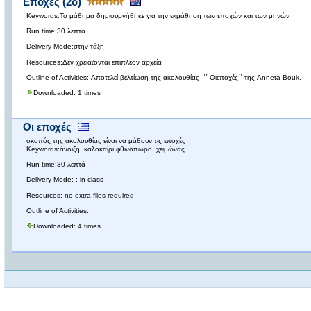
Εποχές (2ο)
Keywords:Το μάθημα δημιουργήθηκε για την εκμάθηση των εποχών και των μηνών
Run time:30 λεπτά
Delivery Mode:στην τάξη
Resources:Δεν χρειάζονται επιπλέον αρχεία
Outline of Activities: Αποτελεί βελτίωση της ακολουθίας ΄΄ Οιεποχές΄΄ της Anneta Bouk.
Downloaded: 1 times
Οι εποχές
σκοπός της ακολουθίας είναι να μάθουν τις εποχές
Keywords:άνοιξη, καλοκαίρι φθινόπωρο, χειμώνας
Run time:30 λεπτά
Delivery Mode: : in class
Resources: no extra files required
Outline of Activities:
Downloaded: 4 times