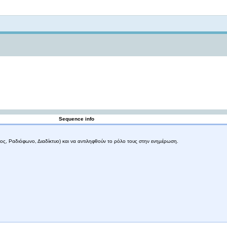
Not logged in
Sequence info
ος, Ραδιόφωνο, Διαδίκτυο) και να αντιληφθούν το ρόλο τους στην ενηµέρωση.