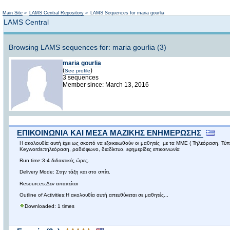
Main Site
»
LAMS Central Repository
»
LAMS Sequences for maria gourlia
LAMS Central
Browsing LAMS sequences for: maria gourlia (3)
maria gourlia
(
)
See profile
3 sequences
Member since: March 13, 2016
ΕΠΙΚΟΙΝΩΝΙΑ ΚΑΙ ΜΕΣΑ ΜΑΖΙΚΗΣ ΕΝΗΜΕΡΩΣΗΣ
Η ακολουθία αυτή έχει ως σκοπό vα εξοικειωθούν οι μαθητές µε τα ΜΜΕ ( Τηλεόραση, Τύπ
Keywords:τηλεόραση, ραδιόφωνο, διαδίκτυο, εφημερίδες επικοινωνία
Run time:3-4 διδακτικές ώρες.
Delivery Mode: Στην τάξη και στο σπίτι.
Resources:Δεν απαιτείται
Outline of Activities:Η ακολουθία αυτή απευθύνεται σε μαθητές...
Downloaded: 1 times