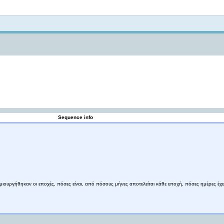
Not logged in
Sequence info
ημιουργήθηκαν οι εποχές, πόσες είναι, από πόσους μήνες αποτελείται κάθε εποχή, πόσες ημέρες έχ