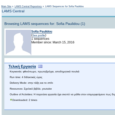
Main Site
»
LAMS Central Repository
»
LAMS Sequences for Sofia Paulidou
LAMS Central
Browsing LAMS sequences for: Sofia Paulidou (1)
Sofia Paulidou
(
)
See profile
1 sequences
Member since: March 15, 2016
Τελική Εργασία
Keywords: φθινόπωρο, πρωτοβρόχια, αποδημητικά πουλιά
Run time: 4 διδακτικές ώρες
Delivery Mode: στην τάξη και το σπίτι
Resources: Σχολικό βιβλίο, youtube
Outline of Activities: Η παρούσα εργασία έχει σκοπό να μάθει στον επιμορφούμενο πως δ
Downloaded: 2 times