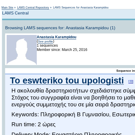
Not logged in
Main Site
»
LAMS Central Repository
»
LAMS Sequences for Anastasia Karampidou
LAMS Central
Browsing LAMS sequences for: Anastasia Karampidou (1)
Anastasia Karampidou
(
)
See profile
1 sequences
Member since: March 25, 2016
Sequence in
To eswteriko tou upologisti
Η ακολουθία δραστηριοτήτων σχεδιάστηκε σύμφ
Στόχος του συγγραφέα είναι να βοηθήσει το μα
ενεργούς συμμετοχής του σε μία σειρά δραστηρ
Keywords: Πληροφορική Β Γυμνασίου, Εσωτερι
Run time: 2 ώρες
Delivery Mode: Εργαστήριο Πληροφορικής