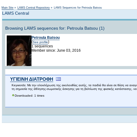
Main Site
»
LAMS Central Repository
»
LAMS Sequences for Petroula Batsou
LAMS Central
Browsing LAMS sequences for: Petroula Batsou (1)
Petroula Batsou
(
)
See profile
1 sequences
Member since: June 03, 2016
ΥΓΙΕΙΝΗ ΔΙΑΤΡΟΦΗ
Keywords: Με την ολοκλήρωση της ακολουθίας αυτής, τα παιδιά θα είναι σε θέση να αναγνω
τη σημασία της άθλησης-σωματικής άσκησης για τη βελτίωση της φυσικής κατάστασης, να έρ
Downloaded: 1 times