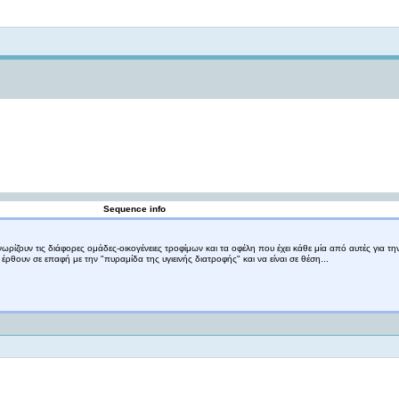
Not logged in
Sequence info
ρίζουν τις διάφορες ομάδες-οικογένειες τροφίμων και τα οφέλη που έχει κάθε μία από αυτές για τη
θουν σε επαφή με την "πυραμίδα της υγιεινής διατροφής" και να είναι σε θέση...