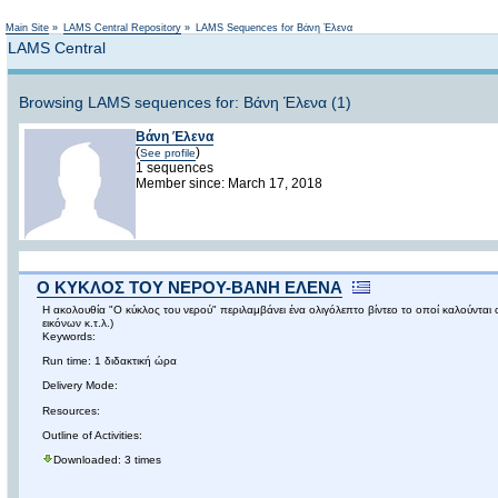
Main Site
»
LAMS Central Repository
»
LAMS Sequences for Βάνη Έλενα
LAMS Central
Browsing LAMS sequences for: Βάνη Έλενα (1)
Βάνη Έλενα
(
)
See profile
1 sequences
Member since: March 17, 2018
Ο ΚΥΚΛΟΣ ΤΟΥ ΝΕΡΟΥ-ΒΑΝΗ ΕΛΕΝΑ
Η ακολουθία "Ο κύκλος του νερού" περιλαμβάνει ένα ολιγόλεπτο βίντεο το οποί καλούντα
εικόνων κ.τ.λ.)
Keywords:
Run time: 1 διδακτική ώρα
Delivery Mode:
Resources:
Outline of Activities:
Downloaded: 3 times