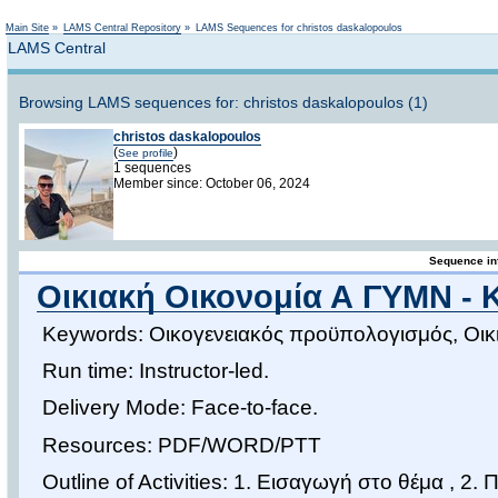
Not logged in
Main Site
»
LAMS Central Repository
»
LAMS Sequences for christos daskalopoulos
LAMS Central
Browsing LAMS sequences for: christos daskalopoulos (1)
christos daskalopoulos
(
)
See profile
1 sequences
Member since: October 06, 2024
Sequence in
Οικιακή Οικονομία Α ΓΥΜΝ - Κ
Keywords: Οικογενειακός προϋπολογισμός, Οικι
Run time: Instructor-led.
Delivery Mode: Face-to-face.
Resources: PDF/WORD/PTT
Outline of Activities: 1. Εισαγωγή στο θέμα , 2