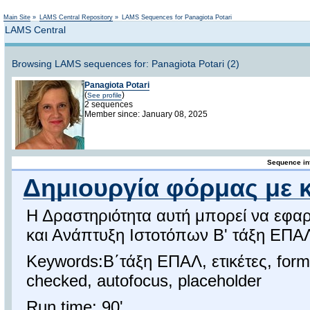
Not logged in
Main Site
»
LAMS Central Repository
»
LAMS Sequences for Panagiota Potari
LAMS Central
Browsing LAMS sequences for: Panagiota Potari (2)
Panagiota Potari
(
)
See profile
2 sequences
Member since: January 08, 2025
Sequence in
Δημιουργία φόρμας με 
Η Δραστηριότητα αυτή μπορεί να εφα
και Ανάπτυξη Ιστοτόπων Β' τάξη ΕΠΑ
Keywords:Β΄τάξη ΕΠΑΛ, ετικέτες, form, 
checked, autofocus, placeholder
Run time: 90'