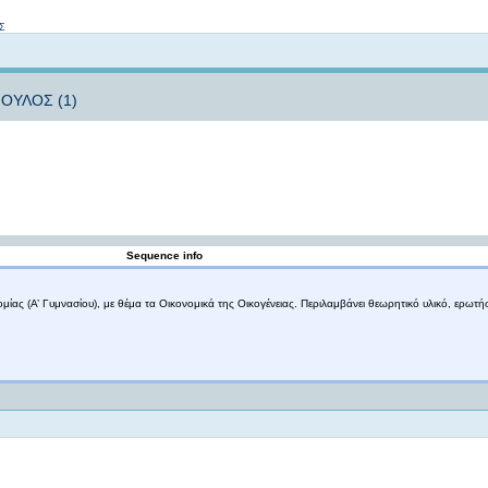
Not logged in
Σ
ΠΟΥΛΟΣ (1)
Sequence info
ς (Α’ Γυμνασίου), με θέμα τα Οικονομικά της Οικογένειας. Περιλαμβάνει θεωρητικό υλικό, ερωτήσ