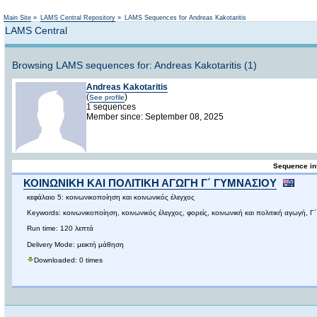
Not logged in
Main Site
»
LAMS Central Repository
»
LAMS Sequences for Andreas Kakotaritis
LAMS Central
Browsing LAMS sequences for: Andreas Kakotaritis (1)
Andreas Kakotaritis
(
)
See profile
1 sequences
Member since: September 08, 2025
Sequence in
ΚΟΙΝΩΝΙΚΗ ΚΑΙ ΠΟΛΙΤΙΚΗ ΑΓΩΓΗ Γ΄ ΓΥΜΝΑΣΙΟΥ
κεφάλαιο 5: κοινωνικοποίηση και κοινωνικός έλεγχος
Keywords: κοινωνικοποίηση, κοινωνικός έλεγχος, φορείς, κοινωνική και πολιτική αγωγή, Γ
Run time: 120 λεπτά
Delivery Mode: μεικτή μάθηση
Downloaded: 0 times