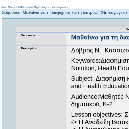
Not logged in
Main Site
»
LAMS Central Repository
»
One Sequence
Sequence: Μαθαίνω για τη διαφήμιση και τη διατροφή (Νηπιαγωγείο)
Se
Sequence:
Μαθαίνω για τη δι
Description:
Δόβρος Ν., Κασσωτά
Keywords:Διαφήμιση
Nutrition, Health Ed
Subject: Διαφήμιση 
and Health Educatio
Audience:Μαθητές Ν
δημοτικού, K-2
Lesson objectives: 
-> Η Ανάδειξη Βασικ