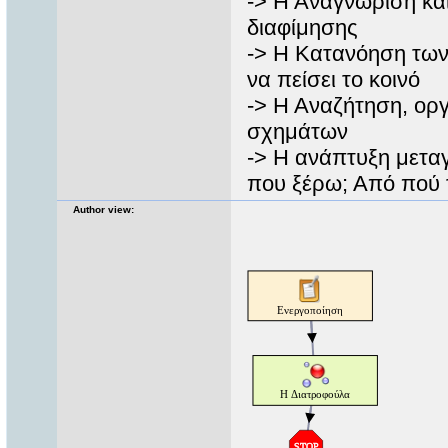
-> Η Αναγνώριση κα
διαφίμησης
-> Η Κατανόηση των 
να πείσει το κοινό
-> Η Αναζήτηση, ορ
σχημάτων
-> Η ανάπτυξη μετα
που ξέρω; Από πού 
Author view: