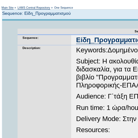
Not logged in
Main Site
»
LAMS Central Repository
»
One Sequence
Sequence: Είδη_Προγραμματισμού
Se
Sequence:
Είδη_Προγραμματ
Description:
Keywords:Δομημένο
Subject: Η ακολουθί
διδασκαλία, για τα 
βιβλίο "Προγραμματ
Πληροφορικής-ΕΠΑ
Audience: Γ΄τάξη Ε
Run time: 1 ώρα/hou
Delivery Mode: Στην τ
Resources: