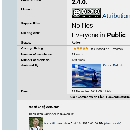
2.4.0.
License:
Attributi
Support Files:
No files
Sharing with:
Everyone in
Public
Status:
Active
Average Rating:
(5). Based on 1 reviews.
Number of downloads:
13 times
Number of previews:
139 times
Authored By:
Kostas Pefanis
Date:
19 December 2012 08:41 AM
User Comments on Είδη_Προγραμματισμο
πολύ καλή δουλειά!
Πολύ καλή και χρήσιμη ακολουθία!
Maria Giannousi
on April 10, 2016 02:00 PM (
view details
)