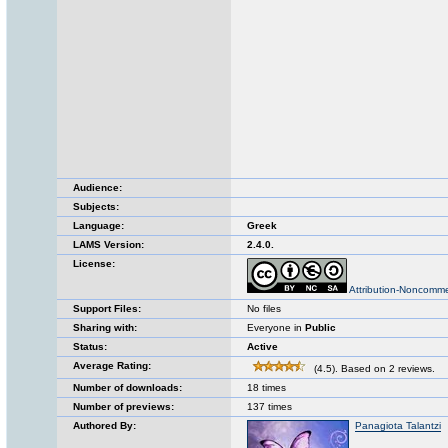
Audience:
Subjects:
Language:
Greek
LAMS Version:
2.4.0.
License:
Attribution-Noncomme
Support Files:
No files
Sharing with:
Everyone in
Public
Status:
Active
Average Rating:
(4.5). Based on 2 reviews.
Number of downloads:
18 times
Number of previews:
137 times
Authored By:
Panagiota Talantzi