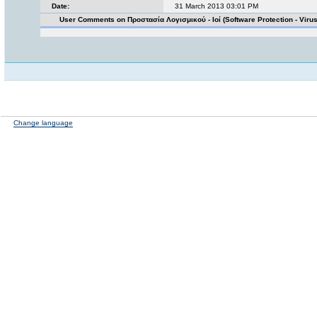
Date:
31 March 2013 03:01 PM
User Comments on Προστασία Λογισμικού - Ιοί (Software Protection - Viru
Change language