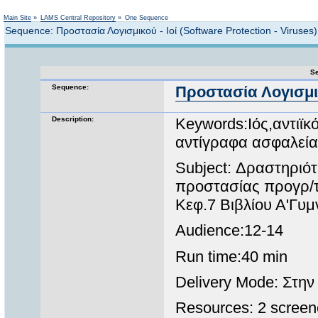
Not logged in
Main Site
»
LAMS Central Repository
»
One Sequence
Sequence: Προστασία Λογισμικού - Ιοί (Software Protection - Viruses)
Se
Sequence:
Προστασία Λογισμικο
Description:
Keywords:Ιός,αντιϊκ
αντίγραφα ασφαλεία
Subject: Δραστηριότ
προστασίας προγρ/τ
Κεφ.7 Βιβλίου Α'Γυμ
Audience:12-14
Run time:40 min
Delivery Mode: Στην
Resources: 2 screenca