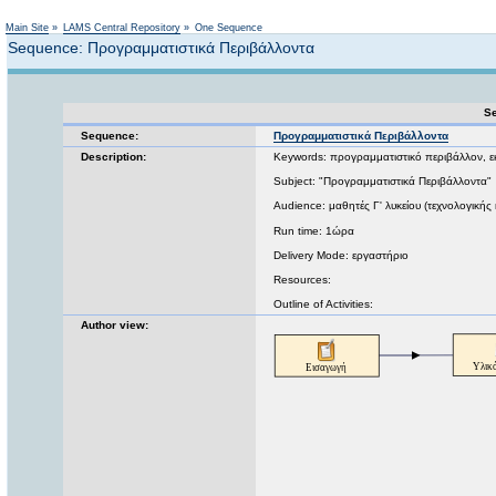
Not logged in
Main Site
»
LAMS Central Repository
»
One Sequence
Sequence: Προγραμματιστικά Περιβάλλοντα
Se
Sequence:
Προγραμματιστικά Περιβάλλοντα
Description:
Keywords: προγραμματιστικό περιβάλλον, ε
Subject: "Προγραμματιστικά Περιβάλλοντα"
Audience: μαθητές Γ' λυκείου (τεχνολογικής
Run time: 1ώρα
Delivery Mode: εργαστήριο
Resources:
Outline of Activities:
Author view: