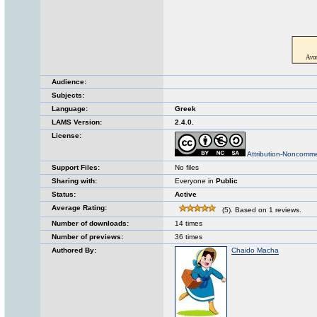
Audience:
Subjects:
Language:
Greek
LAMS Version:
2.4.0.
License:
Attribution-Noncomme
Support Files:
No files
Sharing with:
Everyone in
Public
Status:
Active
Average Rating:
(5). Based on 1 reviews.
Number of downloads:
14 times
Number of previews:
36 times
Authored By:
Chaido Macha