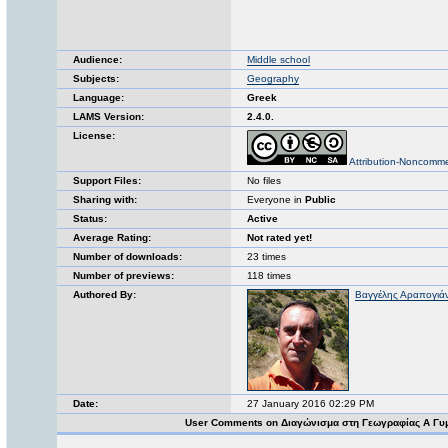
Audience:
Middle school
Subjects:
Geography
Language:
Greek
LAMS Version:
2.4.0.
License:
Attribution-Noncomme
Support Files:
No files
Sharing with:
Everyone in
Public
Status:
Active
Average Rating:
Not rated yet!
Number of downloads:
23 times
Number of previews:
118 times
Authored By:
Βαγγέλης Αραπογιά
Date:
27 January 2016 02:29 PM
User Comments on Διαγώνισμα στη Γεωγραφίας Α Γυ