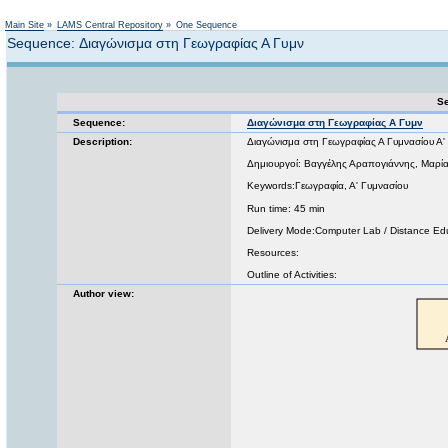
Not logged in
Main Site
»
LAMS Central Repository
»
One Sequence
Sequence: Διαγώνισμα στη Γεωγραφίας Α Γυμν
Se
Sequence:
Διαγώνισμα στη Γεωγραφίας Α Γυμν
Description:
Διαγώνισμα στη Γεωγραφίας Α Γυμνασίου Α'
Δημιουργοί: Βαγγέλης Αραπογιάννης, Μαρία
Keywords:Γεωγραφία, Α' Γυμνασίου
Run time: 45 min
Delivery Mode:Computer Lab / Distance Ed
Resources:
Outline of Activities:
Author view: