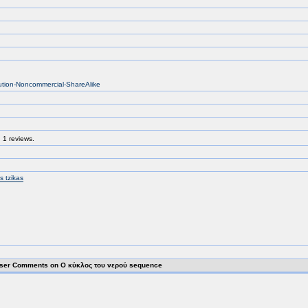
bution-Noncommercial-ShareAlike
 1 reviews.
is tzikas
ser Comments on Ο κύκλος του νερού sequence