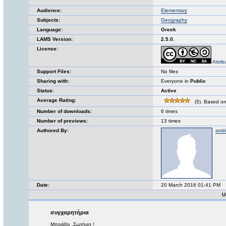
Audience:
Elementary
Subjects:
Geography
Language:
Greek
LAMS Version:
2.5.0.
License:
Attri
Support Files:
No files
Sharing with:
Everyone in
Public
Status:
Active
Average Rating:
(5). Based on
Number of downloads:
6 times
Number of previews:
13 times
Authored By:
sotir
Date:
20 March 2016 01:41 PM
U
συγχαρητήρια
Μπράβο ,Σωτήρη !