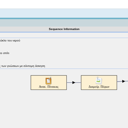
Not logged in
Sequence Information
κύκλο του νερού
ο σπίτι
γχος των γνώσεων με σύντομη άσκηση