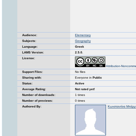
Audience:
Elementary
Subjects:
Geography
Language:
Greek
LAMS Version:
2.5.0.
License:
Attribution-Noncomme
Support Files:
No files
Sharing with:
Everyone in
Public
Status:
Active
Average Rating:
Not rated yet!
Number of downloads:
1 times
Number of previews:
0 times
Authored By:
Κωνσταντίνα Μπέρμ