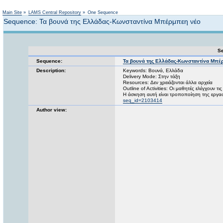
Not logged in
Main Site
»
LAMS Central Repository
»
One Sequence
Sequence: Τα βουνά της Ελλάδας-Κωνσταντίνα Μπέρμπεη νέο
Se
Sequence:
Τα βουνά της Ελλάδας-Κωνσταντίνα Μπέ
Description:
Keywords: Βουνά, Ελλάδα
Delivery Mode: Στην τάξη
Resources: Δεν χρειάζονται άλλα αρχεία
Outline of Activities: Οι μαθητές ελέγχουν 
Η άσκηση αυτή είναι τροποποίηση της εργα
seq_id=2103414
Author view: