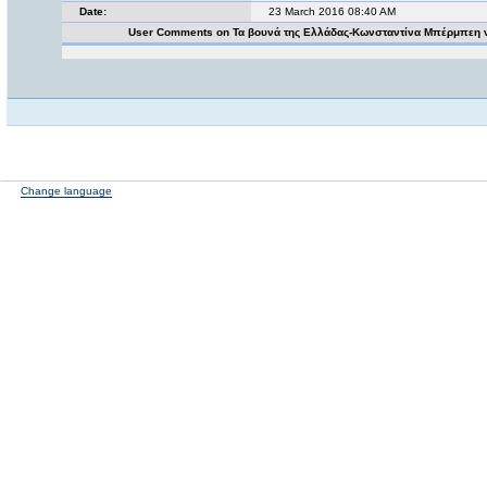
Date:
23 March 2016 08:40 AM
User Comments on Τα βουνά της Ελλάδας-Κωνσταντίνα Μπέρμπεη 
Change language