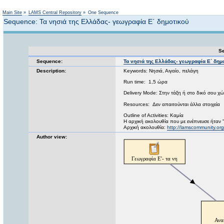
Not logged in
Main Site
»
LAMS Central Repository
»
One Sequence
Sequence: Τα νησιά της Ελλάδας- γεωγραφία Ε΄ δημοτικού
Se
Sequence:
Τα νησιά της Ελλάδας- γεωγραφία Ε΄ δημ
Description:
Keywords: Νησιά, Αιγαίο, πελάγη
Run time: 1,5 ώρα
Delivery Mode: Στην τάξη ή στο δικό σου χ
Resources: Δεν απαιτούνται άλλα στοιχεία
Outline of Activities: Καμία
Η αρχική ακολουθία που με ενέπνευσε ήταν 
Αρχική ακολουθία:
http://lamscommunity.o
Author view: