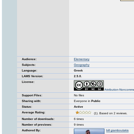
Audience:
Elementary
Subjects:
Geography
Language:
Greek
LAMS Version:
2.5.0.
License:
Attribution-Noncomme
Support Files:
No files
Sharing with:
Everyone in
Public
Status:
Active
Average Rating:
(1). Based on 2 reviews.
Number of downloads:
6 times
Number of previews:
9 times
Authored By:
bill giamboulakis