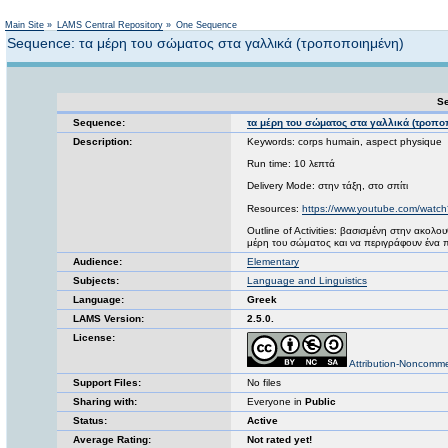
Not logged in
Main Site
»
LAMS Central Repository
»
One Sequence
Sequence: τα μέρη του σώματος στα γαλλικά (τροποποιημένη)
Se
Sequence:
τα μέρη του σώματος στα γαλλικά (τροπο
Description:
Keywords: corps humain, aspect physique
Run time: 10 λεπτά
Delivery Mode: στην τάξη, στο σπίτι
Resources:
https://www.youtube.com/wat
Outline of Activities: βασισμένη στην ακολο
μέρη του σώματος και να περιγράφουν ένα
Audience:
Elementary
Subjects:
Language and Linguistics
Language:
Greek
LAMS Version:
2.5.0.
License:
Attribution-Noncomme
Support Files:
No files
Sharing with:
Everyone in
Public
Status:
Active
Average Rating:
Not rated yet!