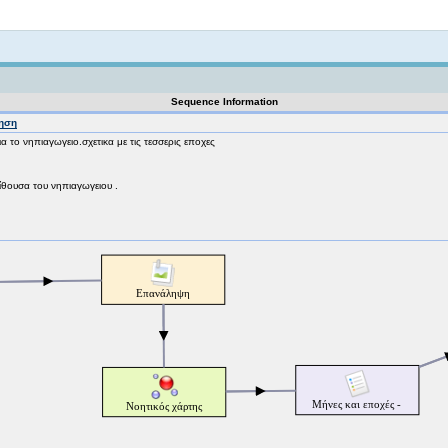
Not logged in
Sequence Information
ηση
 το νηπιαγωγειο.σχετικα με τις τεσσερις εποχες
ίθουσα του νηπιαγωγειου .