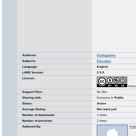
Audience:
Kindergarden
Subjects:
Education
Language:
English
LAMS Version:
2.5.0.
License:
Attri
Support Files:
No files
Sharing with:
Everyone in
Public
Status:
Active
Average Rating:
Not rated yet!
Number of downloads:
1 times
Number of previews:
2 times
Authored By:
thal