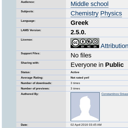
Audience:
Middle school
Subjects:
Chemistry
Physics
Language:
Greek
LAMS Version:
2.5.0.
License:
Attributi
Support Files:
No files
Sharing with:
Everyone in
Public
Status:
Active
Average Rating:
Not rated yet!
Number of downloads:
3 times
Number of previews:
3 times
Authored By:
Constantinos Grivas
Date:
02 April 2016 03:45 AM