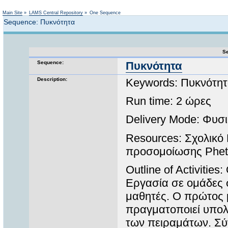
Not logged in
Main Site
»
LAMS Central Repository
»
One Sequence
Sequence: Πυκνότητα
Se
Sequence:
Πυκνότητα
Description:
Keywords: Πυκνότητ
Run time: 2 ώρες
Delivery Mode: Φυσι
Resources: Σχολικό 
προσομοίωσης Phet
Outline of Activiti
Εργασία σε ομάδες 
μαθητές. Ο πρώτος μ
πραγματοποιεί υπολ
των πειραμάτων. Σύ