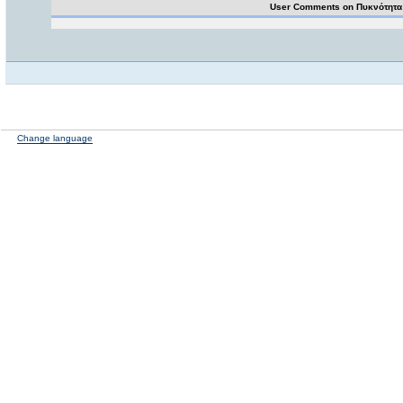
User Comments on Πυκνότητα
Change language