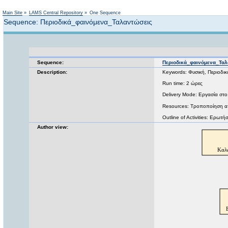
Main Site
»
LAMS Central Repository
»
One Sequence
Sequence: Περιοδικά_φαινόμενα_Ταλαντώσεις
Sequence:
Περιοδικά_φαινόμενα_Ταλ
Description:
Keywords: Φυσική, Περιοδικά
Run time: 2 ώρες
Delivery Mode: Εργασία στο 
Resources: Τροποποίηση α
Outline of Activities: Ερωτ
Author view: