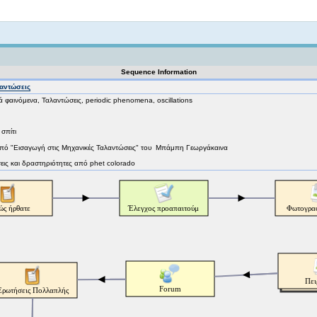
Not logged in
Sequence Information
αντώσεις
 φαινόμενα, Ταλαντώσεις, periodic phenomena, oscillations
σπίτι
πό "Εισαγωγή στις Μηχανικές Ταλαντώσεις" του Μπάμπη Γεωργάκαινα
ήσεις και δραστηριότητες από phet colorado