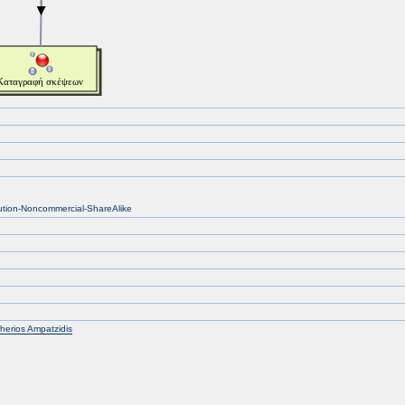
bution-Noncommercial-ShareAlike
therios Ampatzidis