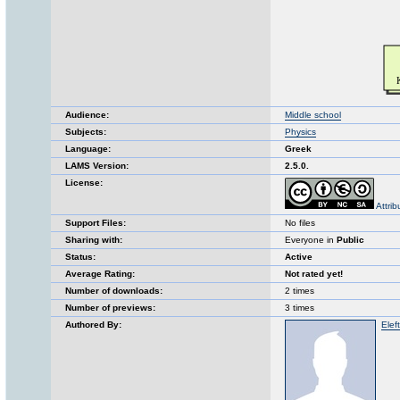
Audience:
Middle school
Subjects:
Physics
Language:
Greek
LAMS Version:
2.5.0.
License:
Attri
Support Files:
No files
Sharing with:
Everyone in
Public
Status:
Active
Average Rating:
Not rated yet!
Number of downloads:
2 times
Number of previews:
3 times
Authored By:
Elef