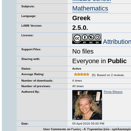
Subjects:
Mathematics
Language:
Greek
LAMS Version:
2.5.0.
License:
Attributi
Support Files:
No files
Sharing with:
Everyone in
Public
Status:
Active
Average Rating:
(5). Based on 2 reviews.
Number of downloads:
4 times
Number of previews:
40 times
Authored By:
Persa Bitsava
Date:
05 April 2016 05:00 PM
User Comments on Γωνίες - Α΄ Γυμνασίου (νέο - εμπλουτισμέ