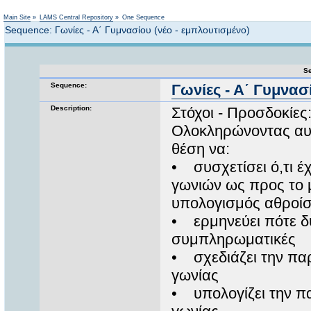
Not logged in
Main Site
»
LAMS Central Repository
»
One Sequence
Sequence: Γωνίες - Α΄ Γυμνασίου (νέο - εμπλουτισμένο)
Se
Sequence:
Γωνίες - Α΄ Γυμνασ
Description:
Στόχοι - Προσδοκίες
Ολοκληρώνοντας αυτέ
θέση να:
• συσχετίσει ό,τι έχ
γωνιών ως προς το μ
υπολογισμός αθροίσ
• ερμηνεύει πότε δ
συμπληρωματικές
• σχεδιάζει την πα
γωνίας
• υπολογίζει την π