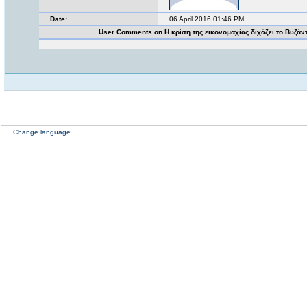
Date:
06 April 2016 01:46 PM
User Comments on Η κρίση της εικονομαχίας διχάζει το Βυζάν
Change language