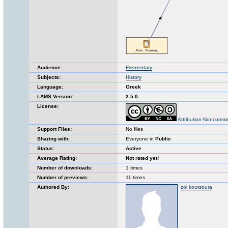
Audience:
Elementary
Subjects:
History
Language:
Greek
LAMS Version:
2.5.0.
License:
Attribution-Noncomme
Support Files:
No files
Sharing with:
Everyone in
Public
Status:
Active
Average Rating:
Not rated yet!
Number of downloads:
1 times
Number of previews:
11 times
Authored By:
zoi koutsoura