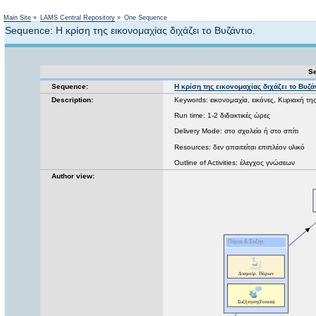
Not logged in
Main Site
»
LAMS Central Repository
»
One Sequence
Sequence: Η κρίση της εικονομαχίας διχάζει το Βυζάντιο.
Se
Sequence:
Η κρίση της εικονομαχίας διχάζει το Βυζά
Description:
Keywords: εικονομαχία, εικόνες, Κυριακή τη
Run time: 1-2 διδακτικές ώρες
Delivery Mode: στο σχολείο ή στο σπίτι
Resources: δεν απαιτείται επιπλέον υλικό
Outline of Activities: έλεγχος γνώσεων
Author view: