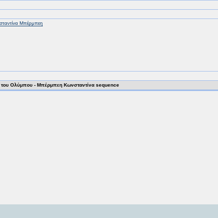
σταντίνα Μπέρμπεη
ί του Ολύμπου - Μπέρμπεη Κωνσταντίνα sequence