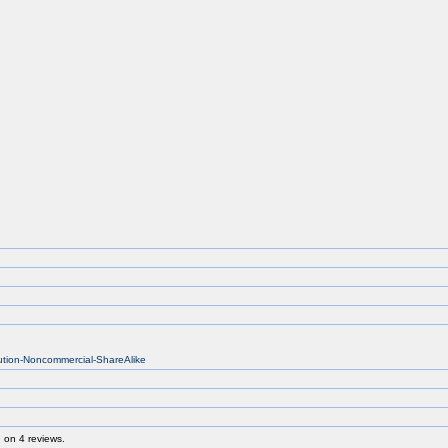
bution-Noncommercial-ShareAlike
 on 4 reviews.