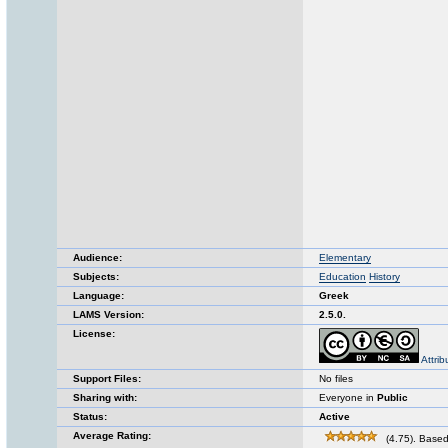
Audience:
Elementary
Subjects:
Education
History
Language:
Greek
LAMS Version:
2.5.0.
License:
Attri
Support Files:
No files
Sharing with:
Everyone in
Public
Status:
Active
Average Rating:
(4.75). Based