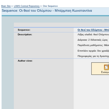
Main Site
»
LAMS Central Repository
»
One Sequence
Sequence: Οι θεοί του Ολύμπου - Μπέρμπεη Κωνσταντίνα
Sequence:
Οι θεοί του Ολύμπου - Μ
Description:
Λέξεις κλειδιά: θεοί Ολύμπου
Διάρκεια: 2 διδακτικές ώρες
Παράδοση μαθήματος: Μέσα
Επιπλέον αρχεία: δεν χρειάζ
Πληροφορίες για τη δραστηρ
Author view: