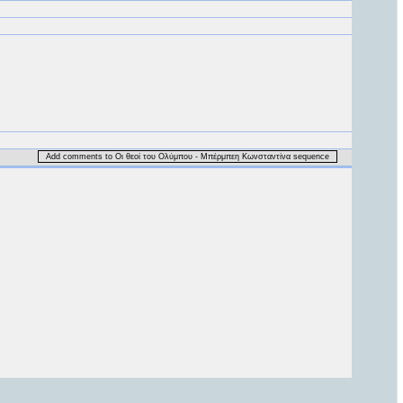
Add comments to Οι θεοί του Ολύμπου - Μπέρμπεη Κωνσταντίνα sequence