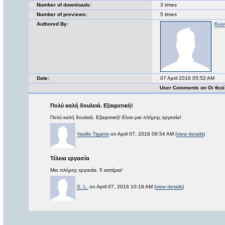
Number of downloads:
3 times
Number of previews:
5 times
Authored By:
Κων
Date:
07 April 2016 05:52 AM
User Comments on Οι θεο
Πολύ καλή δουλειά. Εξαιρετική!
Πολύ καλή δουλειά. Εξαιρετική! Είναι μια πλήρης εργασία!
Vasilis Tiganis
on April 07, 2016 09:54 AM (
view details
)
Τέλεια εργασία
Μια πλήρης εργασία. 5 αστέρια!
S. L.
on April 07, 2016 10:18 AM (
view details
)