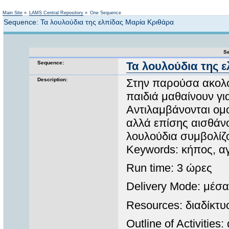
Not logged in
Main Site
»
LAMS Central Repository
»
One Sequence
Sequence: Τα λουλούδια της ελπίδας Μαρία Κριθάρα
Se
Sequence:
Τα λουλούδια της 
Description:
Στην παρούσα ακολο
παιδιά μαθαίνουν γι
Αντιλαμβάνονται ομο
αλλά επίσης αισθάνο
λουλούδια συμβολίζο
Keywords: κήπος, αγ
Run time: 3 ώρες
Delivery Mode: μέσα
Resources: διαδίκτυ
Outline of Activities