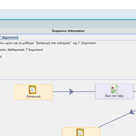
Not logged in
Sequence Information
' Δημοτικού)
κών ωρών για το μάθημα ΄΄Εισαγωγή στα κλάσματα΄΄ της Γ' Δημοτικού.
ατα, Μαθηματικά, Γ'Δημοτικού
ες