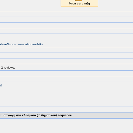
bution-Noncommercial-ShareAlike
 2 reviews.
Za
Εισαγωγή στα κλάσματα (Γ' Δημοτικού) sequence