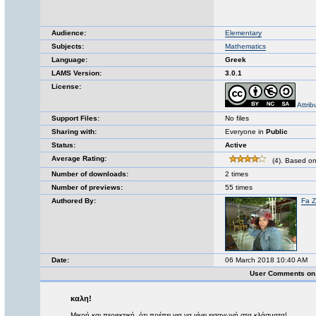
Audience:
Elementary
Subjects:
Mathematics
Language:
Greek
LAMS Version:
3.0.1
License:
Attri
Support Files:
No files
Sharing with:
Everyone in
Public
Status:
Active
Average Rating:
(4). Based on
Number of downloads:
2 times
Number of previews:
55 times
Authored By:
Fa 
Date:
06 March 2018 10:40 AM
User Comments on 
καλη!
Μικρή και περιεκτική, ότι πρέπει για να γίνει εισαγωγή στα κλάσματα!