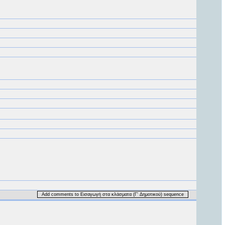
Add comments to Εισαγωγή στα κλάσματα (Γ' Δημοτικού) sequence