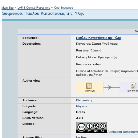
Not logged in
Main Site
»
LAMS Central Repository
»
One Sequence
Sequence: Παύλου Καταστάσεις της Ύλης
Se
Sequence:
Παύλου Καταστάσεις της Ύλης
Description:
Keywords: Στερεά Υγρά Αέρια
Run time: 5 λεπτά
Delivery Mode: Πριν την τάξη
Resources: video
Outline of Activities: Οι μαθητές παρακολου
ομάδες , συζήτηση
Author view:
Audience:
Elementary
Subjects:
Physics
Language:
Greek
LAMS Version:
3.0.1
License:
Attribution-Noncomme
Support Files:
No files