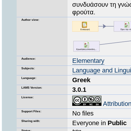
συνδυάσουν τη γνώσ
φρούτα.
Author view:
Audience:
Elementary
Subjects:
Language and Lingui
Language:
Greek
LAMS Version:
3.0.1
License:
Attributi
Support Files:
No files
Sharing with:
Everyone in
Public
Status:
Active