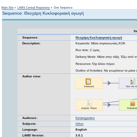
Not logged in
Main Site
»
LAMS Central Repository
»
One Sequence
Sequence: Θεοχάρη Κυκλοφοριακή αγωγή
Se
Sequence:
Θεοχάρη Κυκλοφοριακή αγωγή
Description:
Keywords: Μέσα συγκοινωνίας,ΚΟΚ
Run time: 2 ώρες
Delivery Mode: Μέσα στην τάξη, Έξω από τ
Resources: Όχι άλλοι πόροι
Outline of Activities: Να γνωρίσουν τα μέσα
Author view:
Audience:
Kindergarden
Subjects:
Other
Language:
English
LAMS Version:
3.0.1