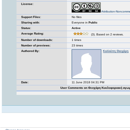
License:
Attribution-Noncomme
Support Files:
No files
Sharing with:
Everyone in
Public
Status:
Active
Average Rating:
(3). Based on 2 reviews.
Number of downloads:
1 times
Number of previews:
23 times
Authored By:
Καλλιόπη Θεοχάρη
Date:
11 June 2018 04:31 PM
User Comments on Θεοχάρη Κυκλοφοριακή αγω