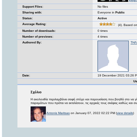
Attri
Support Files:
No files
Sharing with:
Everyone in
Public
Status:
Active
Average Rating:
(4). Based on
Number of downloads:
0 times
Number of previews:
4 times
Authored By:
ΤΗΛ
Date:
19 December 2021 03:26 
Us
Σχόλιο
Η ακολουθία περιλαμβάνει σαφή στόχο και παρουσίαση που βοηθά στο να γί
πειραμάτων που πρέπει να εκτελέσουν, τις αρχικές τους σκέψεις καθώς και
Antonis Maritsas
on January 07, 2022 02:22 PM (
view details
)