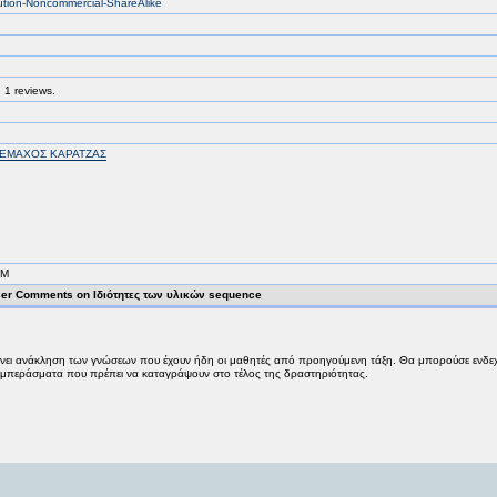
bution-Noncommercial-ShareAlike
 1 reviews.
ΕΜΑΧΟΣ ΚΑΡΑΤΖΑΣ
PM
er Comments on Ιδιότητες των υλικών sequence
νει ανάκληση των γνώσεων που έχουν ήδη οι μαθητές από προηγούμενη τάξη. Θα μπορούσε ενδεχο
 συμπεράσματα που πρέπει να καταγράψουν στο τέλος της δραστηριότητας.