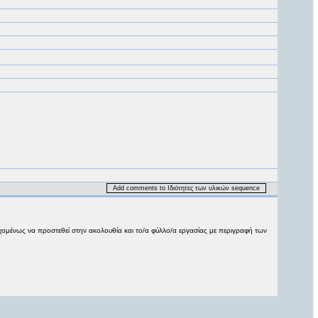
Add comments to Ιδιότητες των υλικών sequence
μένως να προστεθεί στην ακολουθία και το/α φύλλο/α εργασίας με περιγραφή των