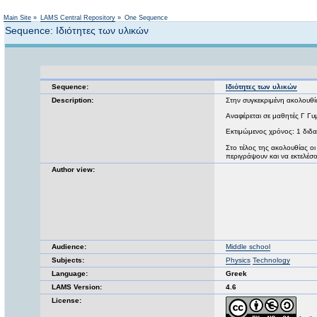
Main Site
»
LAMS Central Repository
»
One Sequence
Sequence: Ιδιότητες των υλικών
Sequence:
Ιδιότητες των υλικών
Description:
Στην συγκεκριμένη ακολουθί
Αναφέρεται σε μαθητές Γ Γυμ
Εκτιμώμενος χρόνος: 1 διδα
Στο τέλος της ακολουθίας οι
περιγράψουν και να εκτελέ
Author view:
Audience:
Middle school
Subjects:
Physics
Technology
Language:
Greek
LAMS Version:
4.6
License: