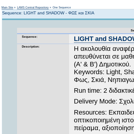
Not logged in
Main Site
»
LAMS Central Repository
»
One Sequence
Sequence: LIGHT and SHADOW - ΦΩΣ και ΣΚΙΑ
Se
Sequence:
LIGHT and SHADOW
Description:
Η ακολουθία αναφέρε
απευθύνεται σε μαθ
(Α' & Β') Δημοτικού.
Keywords: Light, Sh
Φως, Σκιά, Νηπιαγω
Run time: 2 διδακτικ
Delivery Mode: Σχολ
Resources: Εκπαιδευ
οπτικοποιημένη ιστ
πείραμα, αξιοποίηση