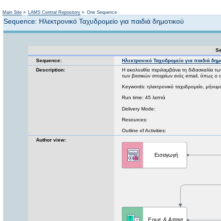
Not logged in
Main Site
»
LAMS Central Repository
»
One Sequence
Sequence: Ηλεκτρονικό Ταχυδρομείο για παιδιά δημοτικού
Se
Sequence:
Ηλεκτρονικό Ταχυδρομείο για παιδιά δημ
Description:
Η ακολουθία περιλαμβάνει τη διδασκαλία τ
των βασικών στοιχείων ενός email, όπως ο 
Keywords: ηλεκτρονικό ταχυδρομείο, μήνυμ
Run time: 45 λεπτά
Delivery Mode:
Resources:
Outline of Activities:
Author view: