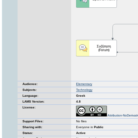
Audience:
Elementary
Subjects:
Technology
Language:
Greek
LAMS Version:
4.8
License:
Attribution-NoDerivat
Support Files:
No files
Sharing with:
Everyone in
Public
Status:
Active