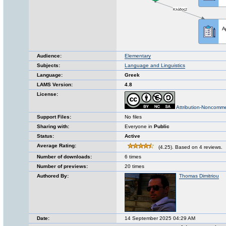
Audience:
Elementary
Subjects:
Language and Linguistics
Language:
Greek
LAMS Version:
4.8
License:
Attribution-Noncomme
Support Files:
No files
Sharing with:
Everyone in
Public
Status:
Active
Average Rating:
(4.25). Based on 4 reviews.
Number of downloads:
6 times
Number of previews:
20 times
Authored By:
Thomas Dimitriou
Date:
14 September 2025 04:29 AM