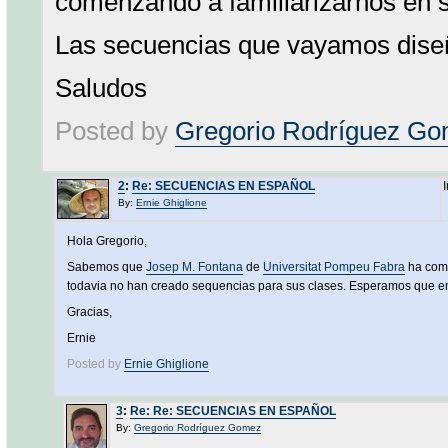
comenzando a familiarizarnos en 
Las secuencias que vayamos dise
Saludos
Posted by
Gregorio Rodríguez G
2
:
Re: SECUENCIAS EN ESPAÑOL
By:
Ernie Ghiglione
Hola Gregorio,
Sabemos que
Josep M. Fontana
de
Universitat Pompeu Fabra
ha comp
todavia no han creado sequencias para sus clases. Esperamos que 
Gracias,
Ernie
Posted by
Ernie Ghiglione
3
:
Re: Re: SECUENCIAS EN ESPAÑOL
By:
Gregorio Rodríguez Gomez