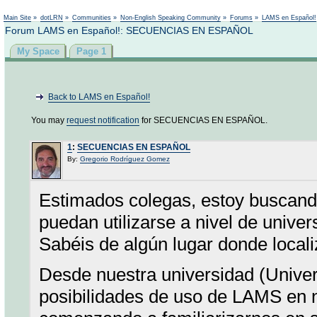
Not logged in
Main Site
»
dotLRN
»
Communities
»
Non-English Speaking Community
»
Forums
»
LAMS en Español!
Forum LAMS en Español!: SECUENCIAS EN ESPAÑOL
My Space
Page 1
Back to LAMS en Español!
You may
request notification
for SECUENCIAS EN ESPAÑOL.
1
:
SECUENCIAS EN ESPAÑOL
By:
Gregorio Rodríguez Gomez
Estimados colegas, estoy buscand
puedan utilizarse a nivel de unive
Sabéis de algún lugar donde locali
Desde nuestra universidad (Unive
posibilidades de uso de LAMS en 