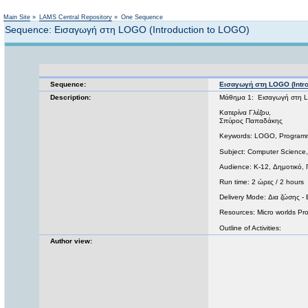
Main Site
»
LAMS Central Repository
»
One Sequence
Sequence: Εισαγωγή στη LOGO (Introduction to LOGO)
Sequence:
Εισαγωγή στη LOGO (Intro
Description:
Μάθημα 1: Εισαγωγή στη L
Κατερίνα Γλέζου,
Σπύρος Παπαδάκης
Keywords: LOGO, Program
Subject: Computer Science
Audience: K-12, Δημοτικό, 
Run time: 2 ώρες / 2 hours
Delivery Mode: Δια ζώσης -
Resources: Micro worlds Pr
Outline of Activities:
Author view: