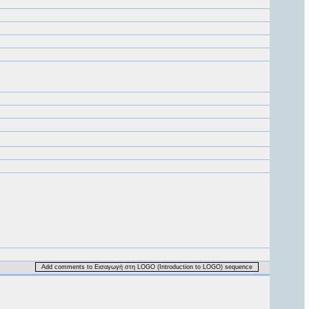
Add comments to Εισαγωγή στη LOGO (Introduction to LOGO) sequence