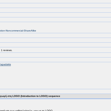
bution-Noncommercial-ShareAlike
 1 reviews.
Papadakis
γωγή στη LOGO (Introduction to LOGO) sequence
εξοικείωση των μαθητών/τριών μου με τη LOGO.