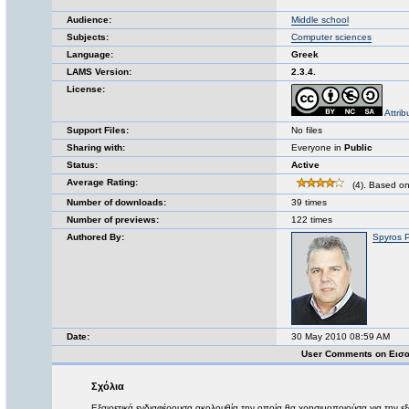
Audience:
Middle school
Subjects:
Computer sciences
Language:
Greek
LAMS Version:
2.3.4.
License:
Attri
Support Files:
No files
Sharing with:
Everyone in
Public
Status:
Active
Average Rating:
(4). Based on
Number of downloads:
39 times
Number of previews:
122 times
Authored By:
Spyros 
Date:
30 May 2010 08:59 AM
User Comments on Εισα
Σχόλια
Εξαιρετικά ενδιαφέρουσα ακολουθία την οποία θα χρησιμοποιούσα για την 