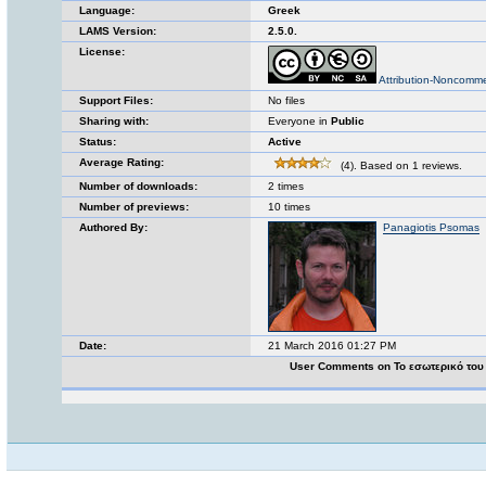
Language:
Greek
LAMS Version:
2.5.0.
License:
Attribution-Noncomme
Support Files:
No files
Sharing with:
Everyone in
Public
Status:
Active
Average Rating:
(4). Based on 1 reviews.
Number of downloads:
2 times
Number of previews:
10 times
Authored By:
Panagiotis Psomas
Date:
21 March 2016 01:27 PM
User Comments on Το εσωτερικό του