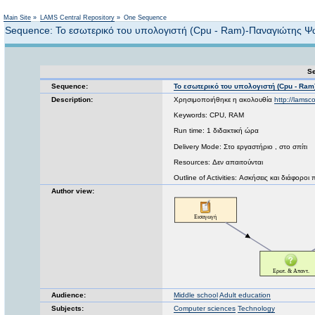
Not logged in
Main Site
»
LAMS Central Repository
»
One Sequence
Sequence: Το εσωτερικό του υπολογιστή (Cpu - Ram)-Παναγιώτης 
Se
Sequence:
Το εσωτερικό του υπολογιστή (Cpu - Ra
Description:
Χρησιμοποιήθηκε η ακολουθία
http://lams
Keywords: CPU, RAM
Run time: 1 διδακτική ώρα
Delivery Mode: Στο εργαστήριο , στο σπίτι
Resources: Δεν απαιτούνται
Outline of Activities: Ασκήσεις και διάφοροι 
Author view:
Audience:
Middle school
Adult education
Subjects:
Computer sciences
Technology