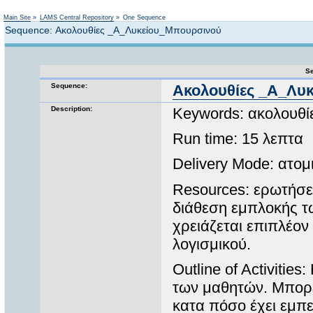
Not logged in
Main Site
»
LAMS Central Repository
»
One Sequence
Sequence: Ακολουθίες _Α_Λυκείου_Μπουρσινού
Se
Sequence:
Ακολουθίες _Α_Λυ
Description:
Keywords: ακολουθί
Run time: 15 λεπτα
Delivery Mode: ατομ
Resources: ερωτήσε
διάθεση εμπλοκής τ
χρειάζεται επιπλέον
λογισμικού.
Outline of Activitie
των μαθητών. Μπορεί
κατα πόσο έχει εμπε