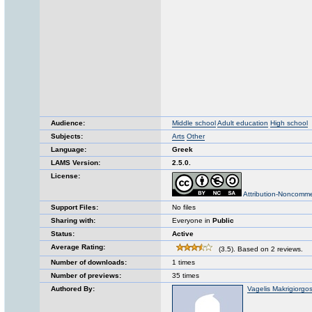
Audience:
Middle school
Adult education
High school
Subjects:
Arts
Other
Language:
Greek
LAMS Version:
2.5.0.
License:
Attribution-Noncomme
Support Files:
No files
Sharing with:
Everyone in
Public
Status:
Active
Average Rating:
(3.5). Based on 2 reviews.
Number of downloads:
1 times
Number of previews:
35 times
Authored By:
Vagelis Makrigiorgo