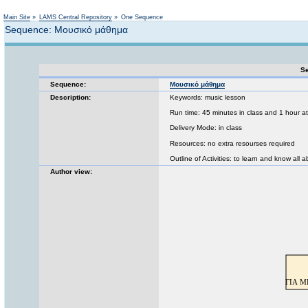
Not logged in
Main Site
»
LAMS Central Repository
»
One Sequence
Sequence: Μουσικό μάθημα
Se
Sequence:
Μουσικό μάθημα
Description:
Keywords: music lesson
Run time: 45 minutes in class and 1 hour 
Delivery Mode: in class
Resources: no extra resourses required
Outline of Activities: to learn and know all 
Author view: