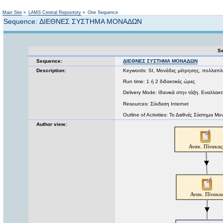
Not logged in
Main Site
»
LAMS Central Repository
»
One Sequence
Sequence: ΔΙΕΘΝΕΣ ΣΥΣΤΗΜΑ ΜΟΝΑΔΩΝ
Se
Sequence:
ΔΙΕΘΝΕΣ ΣΥΣΤΗΜΑ ΜΟΝΑΔΩΝ
Description:
Keywords: SI, Μονάδες μέτρησης, πολλαπ
Run time: 1 ή 2 διδακτικές ώρες
Delivery Mode: Ιδανικά στην τάξη. Εναλλακτι
Resources: Σύνδεση Internet
Outline of Activities: Το Διεθνές Σύστημ
Author view: