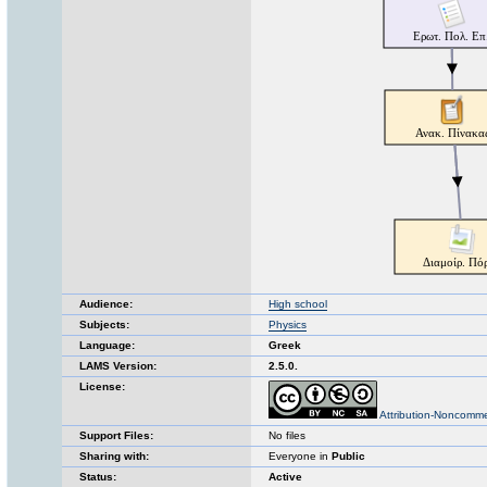
Audience:
High school
Subjects:
Physics
Language:
Greek
LAMS Version:
2.5.0.
License:
Attribution-Noncomme
Support Files:
No files
Sharing with:
Everyone in
Public
Status:
Active